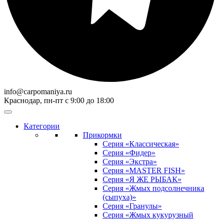
info@carpomaniya.ru
Краснодар, пн-пт с 9:00 до 18:00
Категории
Прикормки
Серия «Классическая»
Серия «Фидер»
Серия «Экстра»
Серия «MASTER FISH»
Серия «Я ЖЕ РЫБАК»
Серия «Жмых подсолнечника
(сыпуха)»
Cерия «Гранулы»
Серия «Жмых кукурузный