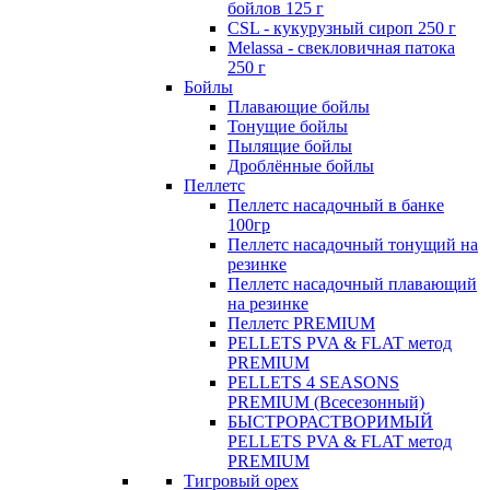
бойлов 125 г
CSL - кукурузный сироп 250 г
Melassa - свекловичная патока
250 г
Бойлы
Плавающие бойлы
Тонущие бойлы
Пылящие бойлы
Дроблённые бойлы
Пеллетс
Пеллетс насадочный в банке
100гр
Пеллетс насадочный тонущий на
резинке
Пеллетс насадочный плавающий
на резинке
Пеллетс PREMIUM
PELLETS PVA & FLAT метод
PREMIUM
PELLETS 4 SEASONS
PREMIUM (Всесезонный)
БЫСТРОРАСТВОРИМЫЙ
PELLETS PVA & FLAT метод
PREMIUM
Тигровый орех