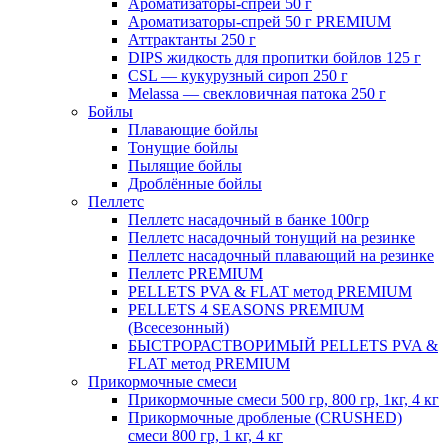
Ароматизаторы-спрей 50 г
Ароматизаторы-спрей 50 г PREMIUM
Аттрактанты 250 г
DIPS жидкость для пропитки бойлов 125 г
CSL — кукурузный сироп 250 г
Melassa — свекловичная патока 250 г
Бойлы
Плавающие бойлы
Тонущие бойлы
Пылящие бойлы
Дроблённые бойлы
Пеллетс
Пеллетс насадочный в банке 100гр
Пеллетс насадочный тонущий на резинке
Пеллетс насадочный плавающий на резинке
Пеллетс PREMIUM
PELLETS PVA & FLAT метод PREMIUM
PELLETS 4 SEASONS PREMIUM
(Всесезонный)
БЫСТРОРАСТВОРИМЫЙ PELLETS PVA &
FLAT метод PREMIUM
Прикормочные смеси
Прикормочные смеси 500 гр, 800 гр, 1кг, 4 кг
Прикормочные дробленые (CRUSHED)
смеси 800 гр, 1 кг, 4 кг