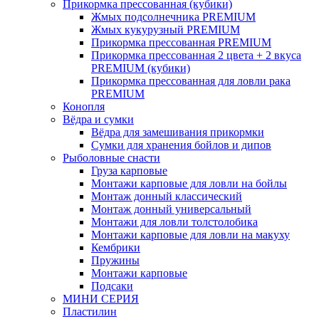
Прикормка прессованная (кубики)
Жмых подсолнечника PREMIUM
Жмых кукурузный PREMIUM
Прикормка прессованная PREMIUM
Прикормка прессованная 2 цвета + 2 вкуса
PREMIUM (кубики)
Прикормка прессованная для ловли рака
PREMIUM
Конопля
Вёдра и сумки
Вёдра для замешивания прикормки
Сумки для хранения бойлов и дипов
Рыболовные снасти
Груза карповые
Монтажи карповые для ловли на бойлы
Монтаж донный классический
Монтаж донный универсальный
Монтажи для ловли толстолобика
Монтажи карповые для ловли на макуху
Кембрики
Пружины
Монтажи карповые
Подсаки
МИНИ СЕРИЯ
Пластилин