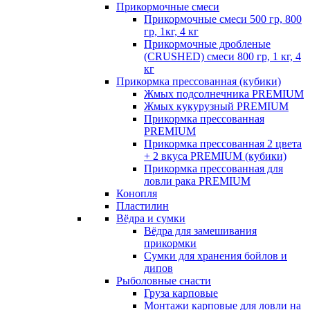
Прикормочные смеси
Прикормочные смеси 500 гр, 800
гр, 1кг, 4 кг
Прикормочные дробленые
(CRUSHED) смеси 800 гр, 1 кг, 4
кг
Прикормка прессованная (кубики)
Жмых подсолнечника PREMIUM
Жмых кукурузный PREMIUM
Прикормка прессованная
PREMIUM
Прикормка прессованная 2 цвета
+ 2 вкуса PREMIUM (кубики)
Прикормка прессованная для
ловли рака PREMIUM
Конопля
Пластилин
Вёдра и сумки
Вёдра для замешивания
прикормки
Сумки для хранения бойлов и
дипов
Рыболовные снасти
Груза карповые
Монтажи карповые для ловли на