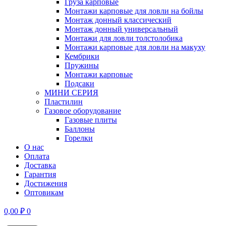
Груза карповые
Монтажи карповые для ловли на бойлы
Монтаж донный классический
Монтаж донный универсальный
Монтажи для ловли толстолобика
Монтажи карповые для ловли на макуху
Кембрики
Пружины
Монтажи карповые
Подсаки
МИНИ СЕРИЯ
Пластилин
Газовое оборудование
Газовые плиты
Баллоны
Горелки
О нас
Оплата
Доставка
Гарантия
Достижения
Оптовикам
0,00
₽
0