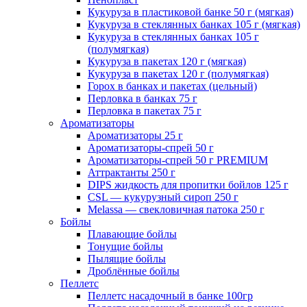
Кукуруза в пластиковой банке 50 г (мягкая)
Кукуруза в стеклянных банках 105 г (мягкая)
Кукуруза в стеклянных банках 105 г
(полумягкая)
Кукуруза в пакетах 120 г (мягкая)
Кукуруза в пакетах 120 г (полумягкая)
Горох в банках и пакетах (цельный)
Перловка в банках 75 г
Перловка в пакетах 75 г
Ароматизаторы
Ароматизаторы 25 г
Ароматизаторы-спрей 50 г
Ароматизаторы-спрей 50 г PREMIUM
Аттрактанты 250 г
DIPS жидкость для пропитки бойлов 125 г
CSL — кукурузный сироп 250 г
Melassa — свекловичная патока 250 г
Бойлы
Плавающие бойлы
Тонущие бойлы
Пылящие бойлы
Дроблённые бойлы
Пеллетс
Пеллетс насадочный в банке 100гр