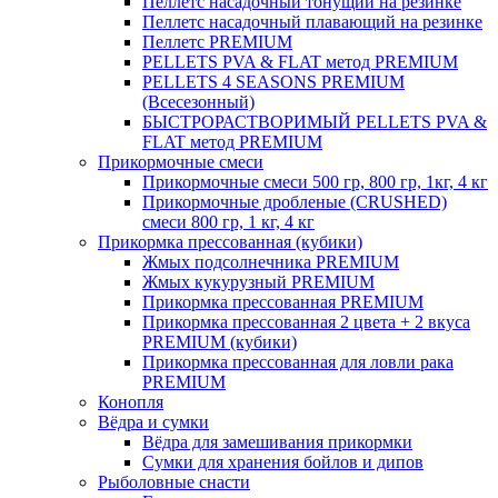
Пеллетс насадочный тонущий на резинке
Пеллетс насадочный плавающий на резинке
Пеллетс PREMIUM
PELLETS PVA & FLAT метод PREMIUM
PELLETS 4 SEASONS PREMIUM
(Всесезонный)
БЫСТРОРАСТВОРИМЫЙ PELLETS PVA &
FLAT метод PREMIUM
Прикормочные смеси
Прикормочные смеси 500 гр, 800 гр, 1кг, 4 кг
Прикормочные дробленые (CRUSHED)
смеси 800 гр, 1 кг, 4 кг
Прикормка прессованная (кубики)
Жмых подсолнечника PREMIUM
Жмых кукурузный PREMIUM
Прикормка прессованная PREMIUM
Прикормка прессованная 2 цвета + 2 вкуса
PREMIUM (кубики)
Прикормка прессованная для ловли рака
PREMIUM
Конопля
Вёдра и сумки
Вёдра для замешивания прикормки
Сумки для хранения бойлов и дипов
Рыболовные снасти