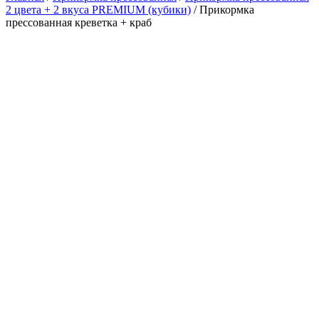
2 цвета + 2 вкуса PREMIUM (кубики)
/ Прикормка
прессованная креветка + краб