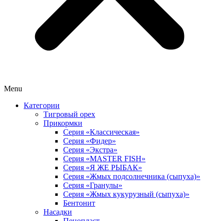
Menu
Категории
Тигровый орех
Прикормки
Серия «Классическая»
Серия «Фидер»
Серия «Экстра»
Серия «MASTER FISH»
Серия «Я ЖЕ РЫБАК»
Серия «Жмых подсолнечника (сыпуха)»
Cерия «Гранулы»
Серия «Жмых кукурузный (сыпуха)»
Бентонит
Насадки
Пенопласт