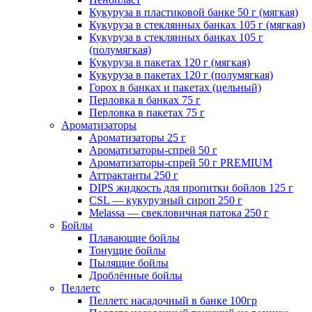
Кукуруза в пластиковой банке 50 г (мягкая)
Кукуруза в стеклянных банках 105 г (мягкая)
Кукуруза в стеклянных банках 105 г
(полумягкая)
Кукуруза в пакетах 120 г (мягкая)
Кукуруза в пакетах 120 г (полумягкая)
Горох в банках и пакетах (цельный)
Перловка в банках 75 г
Перловка в пакетах 75 г
Ароматизаторы
Ароматизаторы 25 г
Ароматизаторы-спрей 50 г
Ароматизаторы-спрей 50 г PREMIUM
Аттрактанты 250 г
DIPS жидкость для пропитки бойлов 125 г
CSL — кукурузный сироп 250 г
Melassa — свекловичная патока 250 г
Бойлы
Плавающие бойлы
Тонущие бойлы
Пылящие бойлы
Дроблённые бойлы
Пеллетс
Пеллетс насадочный в банке 100гр