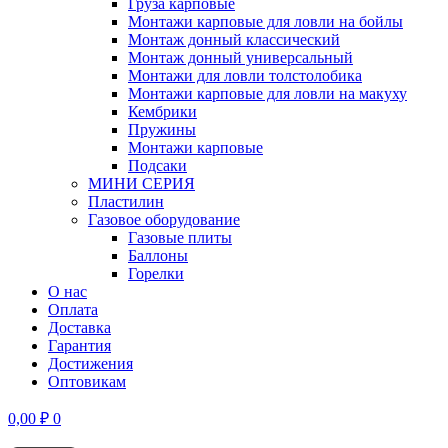
Груза карповые
Монтажи карповые для ловли на бойлы
Монтаж донный классический
Монтаж донный универсальный
Монтажи для ловли толстолобика
Монтажи карповые для ловли на макуху
Кембрики
Пружины
Монтажи карповые
Подсаки
МИНИ СЕРИЯ
Пластилин
Газовое оборудование
Газовые плиты
Баллоны
Горелки
О нас
Оплата
Доставка
Гарантия
Достижения
Оптовикам
0,00
₽
0