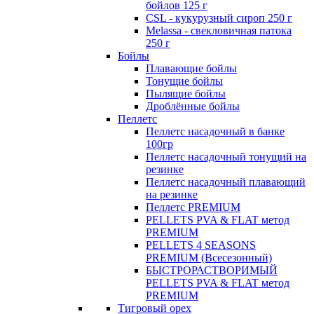
бойлов 125 г
CSL - кукурузный сироп 250 г
Melassa - свекловичная патока
250 г
Бойлы
Плавающие бойлы
Тонущие бойлы
Пылящие бойлы
Дроблённые бойлы
Пеллетс
Пеллетс насадочный в банке
100гр
Пеллетс насадочный тонущий на
резинке
Пеллетс насадочный плавающий
на резинке
Пеллетс PREMIUM
PELLETS PVA & FLAT метод
PREMIUM
PELLETS 4 SEASONS
PREMIUM (Всесезонный)
БЫСТРОРАСТВОРИМЫЙ
PELLETS PVA & FLAT метод
PREMIUM
Тигровый орех