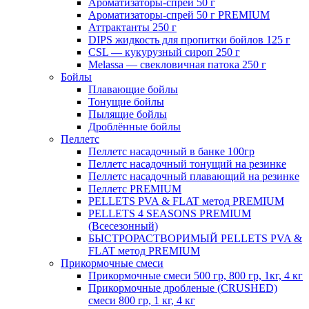
Ароматизаторы-спрей 50 г
Ароматизаторы-спрей 50 г PREMIUM
Аттрактанты 250 г
DIPS жидкость для пропитки бойлов 125 г
CSL — кукурузный сироп 250 г
Melassa — свекловичная патока 250 г
Бойлы
Плавающие бойлы
Тонущие бойлы
Пылящие бойлы
Дроблённые бойлы
Пеллетс
Пеллетс насадочный в банке 100гр
Пеллетс насадочный тонущий на резинке
Пеллетс насадочный плавающий на резинке
Пеллетс PREMIUM
PELLETS PVA & FLAT метод PREMIUM
PELLETS 4 SEASONS PREMIUM
(Всесезонный)
БЫСТРОРАСТВОРИМЫЙ PELLETS PVA &
FLAT метод PREMIUM
Прикормочные смеси
Прикормочные смеси 500 гр, 800 гр, 1кг, 4 кг
Прикормочные дробленые (CRUSHED)
смеси 800 гр, 1 кг, 4 кг