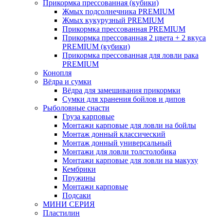
Прикормка прессованная (кубики)
Жмых подсолнечника PREMIUM
Жмых кукурузный PREMIUM
Прикормка прессованная PREMIUM
Прикормка прессованная 2 цвета + 2 вкуса
PREMIUM (кубики)
Прикормка прессованная для ловли рака
PREMIUM
Конопля
Вёдра и сумки
Вёдра для замешивания прикормки
Сумки для хранения бойлов и дипов
Рыболовные снасти
Груза карповые
Монтажи карповые для ловли на бойлы
Монтаж донный классический
Монтаж донный универсальный
Монтажи для ловли толстолобика
Монтажи карповые для ловли на макуху
Кембрики
Пружины
Монтажи карповые
Подсаки
МИНИ СЕРИЯ
Пластилин