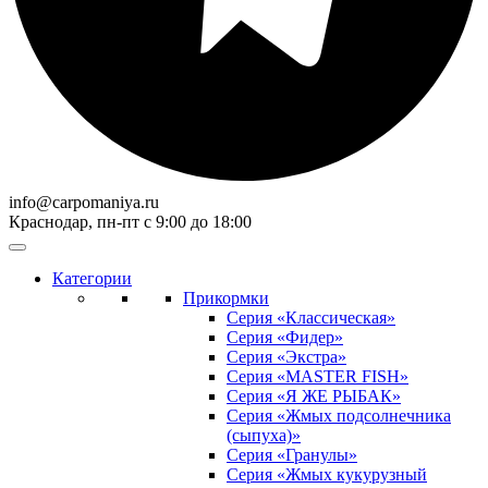
info@carpomaniya.ru
Краснодар, пн-пт с 9:00 до 18:00
Категории
Прикормки
Серия «Классическая»
Серия «Фидер»
Серия «Экстра»
Серия «MASTER FISH»
Серия «Я ЖЕ РЫБАК»
Серия «Жмых подсолнечника
(сыпуха)»
Cерия «Гранулы»
Серия «Жмых кукурузный