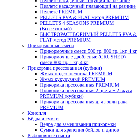
Пеллетс насадочный тонущий на резинке
Пеллетс насадочный плавающий на резинке
Пеллетс PREMIUM
PELLETS PVA & FLAT метод PREMIUM
PELLETS 4 SEASONS PREMIUM
(Всесезонный)
БЫСТРОРАСТВОРИМЫЙ PELLETS PVA &
FLAT метод PREMIUM
Прикормочные смеси
Прикормочные смеси 500 гр, 800 гр, 1кг, 4 кг
Прикормочные дробленые (CRUSHED)
смеси 800 гр, 1 кг, 4 кг
Прикормка прессованная (кубики)
Жмых подсолнечника PREMIUM
Жмых кукурузный PREMIUM
Прикормка прессованная PREMIUM
Прикормка прессованная 2 цвета + 2 вкуса
PREMIUM (кубики)
Прикормка прессованная для ловли рака
PREMIUM
Конопля
Вёдра и сумки
Вёдра для замешивания прикормки
Сумки для хранения бойлов и дипов
Рыболовные снасти