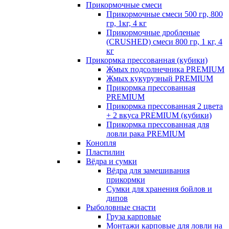
Прикормочные смеси
Прикормочные смеси 500 гр, 800
гр, 1кг, 4 кг
Прикормочные дробленые
(CRUSHED) смеси 800 гр, 1 кг, 4
кг
Прикормка прессованная (кубики)
Жмых подсолнечника PREMIUM
Жмых кукурузный PREMIUM
Прикормка прессованная
PREMIUM
Прикормка прессованная 2 цвета
+ 2 вкуса PREMIUM (кубики)
Прикормка прессованная для
ловли рака PREMIUM
Конопля
Пластилин
Вёдра и сумки
Вёдра для замешивания
прикормки
Сумки для хранения бойлов и
дипов
Рыболовные снасти
Груза карповые
Монтажи карповые для ловли на