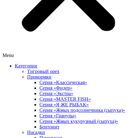
Menu
Категории
Тигровый орех
Прикормки
Серия «Классическая»
Серия «Фидер»
Серия «Экстра»
Серия «MASTER FISH»
Серия «Я ЖЕ РЫБАК»
Серия «Жмых подсолнечника (сыпуха)»
Cерия «Гранулы»
Серия «Жмых кукурузный (сыпуха)»
Бентонит
Насадки
Пенопласт