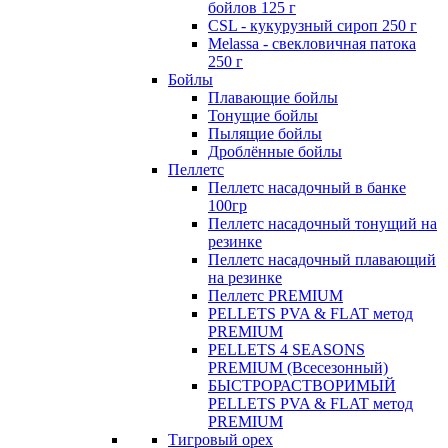
бойлов 125 г
CSL - кукурузный сироп 250 г
Melassa - свекловичная патока
250 г
Бойлы
Плавающие бойлы
Тонущие бойлы
Пылящие бойлы
Дроблённые бойлы
Пеллетс
Пеллетс насадочный в банке
100гр
Пеллетс насадочный тонущий на
резинке
Пеллетс насадочный плавающий
на резинке
Пеллетс PREMIUM
PELLETS PVA & FLAT метод
PREMIUM
PELLETS 4 SEASONS
PREMIUM (Всесезонный)
БЫСТРОРАСТВОРИМЫЙ
PELLETS PVA & FLAT метод
PREMIUM
Тигровый орех