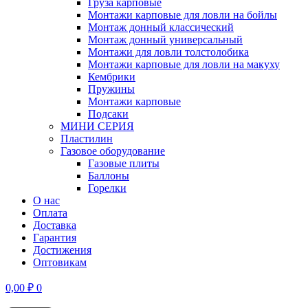
Груза карповые
Монтажи карповые для ловли на бойлы
Монтаж донный классический
Монтаж донный универсальный
Монтажи для ловли толстолобика
Монтажи карповые для ловли на макуху
Кембрики
Пружины
Монтажи карповые
Подсаки
МИНИ СЕРИЯ
Пластилин
Газовое оборудование
Газовые плиты
Баллоны
Горелки
О нас
Оплата
Доставка
Гарантия
Достижения
Оптовикам
0,00
₽
0