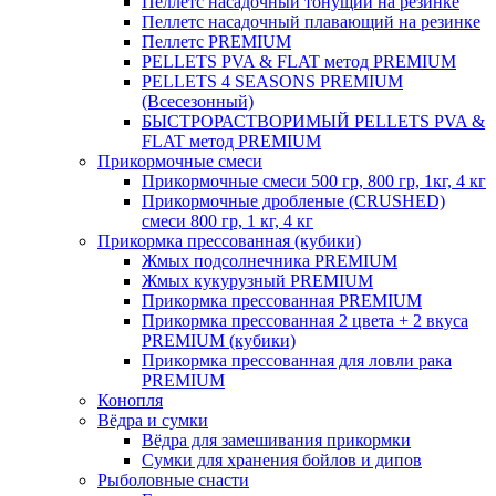
Пеллетс насадочный тонущий на резинке
Пеллетс насадочный плавающий на резинке
Пеллетс PREMIUM
PELLETS PVA & FLAT метод PREMIUM
PELLETS 4 SEASONS PREMIUM
(Всесезонный)
БЫСТРОРАСТВОРИМЫЙ PELLETS PVA &
FLAT метод PREMIUM
Прикормочные смеси
Прикормочные смеси 500 гр, 800 гр, 1кг, 4 кг
Прикормочные дробленые (CRUSHED)
смеси 800 гр, 1 кг, 4 кг
Прикормка прессованная (кубики)
Жмых подсолнечника PREMIUM
Жмых кукурузный PREMIUM
Прикормка прессованная PREMIUM
Прикормка прессованная 2 цвета + 2 вкуса
PREMIUM (кубики)
Прикормка прессованная для ловли рака
PREMIUM
Конопля
Вёдра и сумки
Вёдра для замешивания прикормки
Сумки для хранения бойлов и дипов
Рыболовные снасти