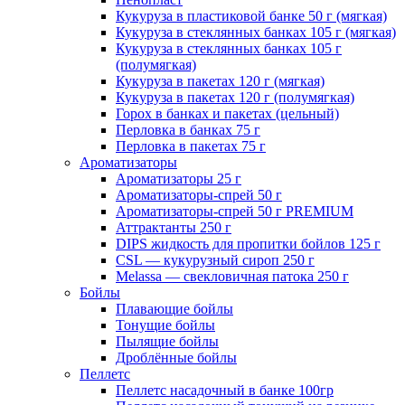
Кукуруза в пластиковой банке 50 г (мягкая)
Кукуруза в стеклянных банках 105 г (мягкая)
Кукуруза в стеклянных банках 105 г
(полумягкая)
Кукуруза в пакетах 120 г (мягкая)
Кукуруза в пакетах 120 г (полумягкая)
Горох в банках и пакетах (цельный)
Перловка в банках 75 г
Перловка в пакетах 75 г
Ароматизаторы
Ароматизаторы 25 г
Ароматизаторы-спрей 50 г
Ароматизаторы-спрей 50 г PREMIUM
Аттрактанты 250 г
DIPS жидкость для пропитки бойлов 125 г
CSL — кукурузный сироп 250 г
Melassa — свекловичная патока 250 г
Бойлы
Плавающие бойлы
Тонущие бойлы
Пылящие бойлы
Дроблённые бойлы
Пеллетс
Пеллетс насадочный в банке 100гр