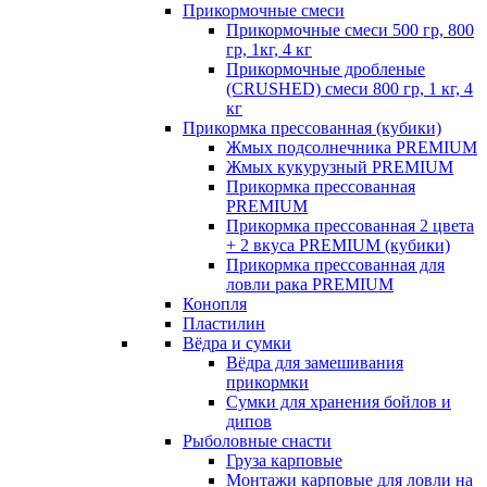
Прикормочные смеси
Прикормочные смеси 500 гр, 800
гр, 1кг, 4 кг
Прикормочные дробленые
(CRUSHED) смеси 800 гр, 1 кг, 4
кг
Прикормка прессованная (кубики)
Жмых подсолнечника PREMIUM
Жмых кукурузный PREMIUM
Прикормка прессованная
PREMIUM
Прикормка прессованная 2 цвета
+ 2 вкуса PREMIUM (кубики)
Прикормка прессованная для
ловли рака PREMIUM
Конопля
Пластилин
Вёдра и сумки
Вёдра для замешивания
прикормки
Сумки для хранения бойлов и
дипов
Рыболовные снасти
Груза карповые
Монтажи карповые для ловли на