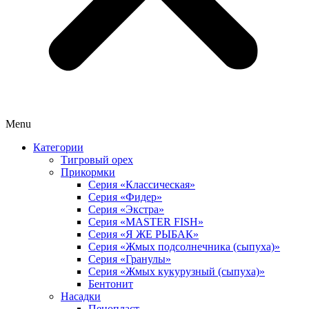
Menu
Категории
Тигровый орех
Прикормки
Серия «Классическая»
Серия «Фидер»
Серия «Экстра»
Серия «MASTER FISH»
Серия «Я ЖЕ РЫБАК»
Серия «Жмых подсолнечника (сыпуха)»
Cерия «Гранулы»
Серия «Жмых кукурузный (сыпуха)»
Бентонит
Насадки
Пенопласт