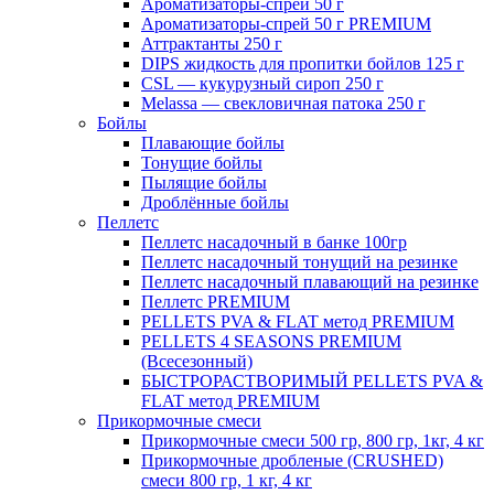
Ароматизаторы-спрей 50 г
Ароматизаторы-спрей 50 г PREMIUM
Аттрактанты 250 г
DIPS жидкость для пропитки бойлов 125 г
CSL — кукурузный сироп 250 г
Melassa — свекловичная патока 250 г
Бойлы
Плавающие бойлы
Тонущие бойлы
Пылящие бойлы
Дроблённые бойлы
Пеллетс
Пеллетс насадочный в банке 100гр
Пеллетс насадочный тонущий на резинке
Пеллетс насадочный плавающий на резинке
Пеллетс PREMIUM
PELLETS PVA & FLAT метод PREMIUM
PELLETS 4 SEASONS PREMIUM
(Всесезонный)
БЫСТРОРАСТВОРИМЫЙ PELLETS PVA &
FLAT метод PREMIUM
Прикормочные смеси
Прикормочные смеси 500 гр, 800 гр, 1кг, 4 кг
Прикормочные дробленые (CRUSHED)
смеси 800 гр, 1 кг, 4 кг