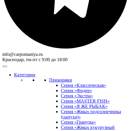
info@carpomaniya.ru
Краснодар, пн-пт с 9:00 до 18:00
Категории
Прикормки
Серия «Классическая»
Серия «Фидер»
Серия «Экстра»
Серия «MASTER FISH»
Серия «Я ЖЕ РЫБАК»
Серия «Жмых подсолнечника
(сыпуха)»
Cерия «Гранулы»
Серия «Жмых кукурузный