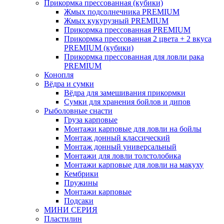
Прикормка прессованная (кубики)
Жмых подсолнечника PREMIUM
Жмых кукурузный PREMIUM
Прикормка прессованная PREMIUM
Прикормка прессованная 2 цвета + 2 вкуса
PREMIUM (кубики)
Прикормка прессованная для ловли рака
PREMIUM
Конопля
Вёдра и сумки
Вёдра для замешивания прикормки
Сумки для хранения бойлов и дипов
Рыболовные снасти
Груза карповые
Монтажи карповые для ловли на бойлы
Монтаж донный классический
Монтаж донный универсальный
Монтажи для ловли толстолобика
Монтажи карповые для ловли на макуху
Кембрики
Пружины
Монтажи карповые
Подсаки
МИНИ СЕРИЯ
Пластилин