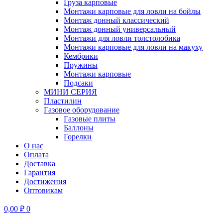
Груза карповые
Монтажи карповые для ловли на бойлы
Монтаж донный классический
Монтаж донный универсальный
Монтажи для ловли толстолобика
Монтажи карповые для ловли на макуху
Кембрики
Пружины
Монтажи карповые
Подсаки
МИНИ СЕРИЯ
Пластилин
Газовое оборудование
Газовые плиты
Баллоны
Горелки
О нас
Оплата
Доставка
Гарантия
Достижения
Оптовикам
0,00
₽
0