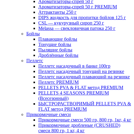
Ароматизаторы-спрей 50 г
Ароматизаторы-спрей 50 г PREMIUM
Аттрактанты 250 г
DIPS жидкость для пропитки бойлов 125 г
CSL — кукурузный сироп 250 г
Melassa — свекловичная патока 250 г
Бойлы
Плавающие бойлы
Тонущие бойлы
Пылящие бойлы
Дроблённые бойлы
Пеллетс
Пеллетс насадочный в банке 100гр
Пеллетс насадочный тонущий на резинке
Пеллетс насадочный плавающий на резинке
Пеллетс PREMIUM
PELLETS PVA & FLAT метод PREMIUM
PELLETS 4 SEASONS PREMIUM
(Всесезонный)
БЫСТРОРАСТВОРИМЫЙ PELLETS PVA &
FLAT метод PREMIUM
Прикормочные смеси
Прикормочные смеси 500 гр, 800 гр, 1кг, 4 кг
Прикормочные дробленые (CRUSHED)
смеси 800 гр, 1 кг, 4 кг