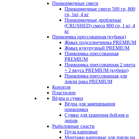
Прикормочные смеси
Прикормочные смеси 500 гр, 800
гр, 1кг, 4 кг
Прикормочные дробленые
(CRUSHED) смеси 800 гр, 1 кг, 4
кг
Прикормка прессованная (кубики)
Жмых подсолнечника PREMIUM
Жмых кукурузный PREMIUM
Прикормка прессованная
PREMIUM
Прикормка прессованная 2 цвета
+ 2 вкуса PREMIUM (кубики)
Прикормка прессованная для
ловли рака PREMIUM
Конопля
Пластилин
Вёдра и сумки
Вёдра для замешивания
прикормки
Сумки для хранения бойлов и
дипов
Рыболовные снасти
Груза карповые
Монтажи карповые для ловли на