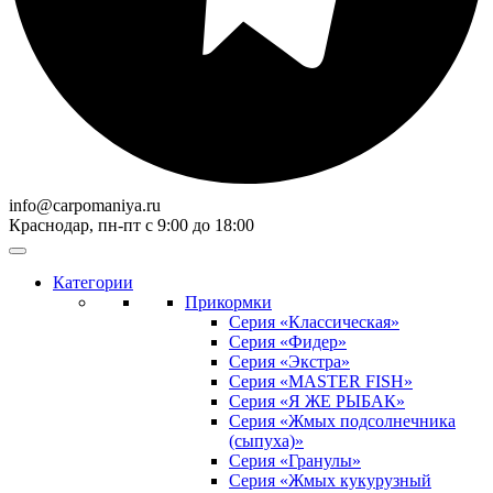
info@carpomaniya.ru
Краснодар, пн-пт с 9:00 до 18:00
Категории
Прикормки
Серия «Классическая»
Серия «Фидер»
Серия «Экстра»
Серия «MASTER FISH»
Серия «Я ЖЕ РЫБАК»
Серия «Жмых подсолнечника
(сыпуха)»
Cерия «Гранулы»
Серия «Жмых кукурузный