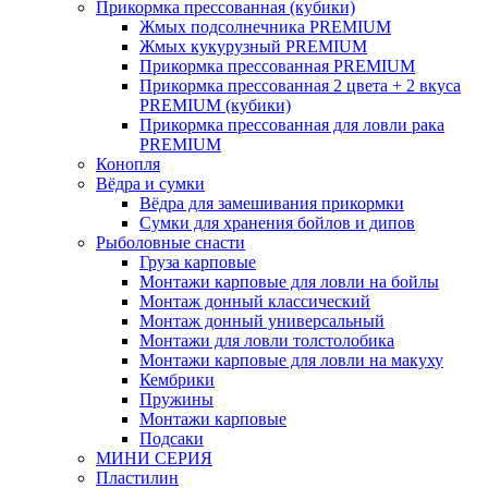
Прикормка прессованная (кубики)
Жмых подсолнечника PREMIUM
Жмых кукурузный PREMIUM
Прикормка прессованная PREMIUM
Прикормка прессованная 2 цвета + 2 вкуса
PREMIUM (кубики)
Прикормка прессованная для ловли рака
PREMIUM
Конопля
Вёдра и сумки
Вёдра для замешивания прикормки
Сумки для хранения бойлов и дипов
Рыболовные снасти
Груза карповые
Монтажи карповые для ловли на бойлы
Монтаж донный классический
Монтаж донный универсальный
Монтажи для ловли толстолобика
Монтажи карповые для ловли на макуху
Кембрики
Пружины
Монтажи карповые
Подсаки
МИНИ СЕРИЯ
Пластилин