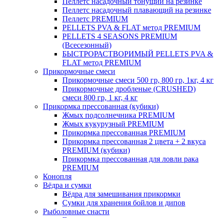
Пеллетс насадочный тонущий на резинке
Пеллетс насадочный плавающий на резинке
Пеллетс PREMIUM
PELLETS PVA & FLAT метод PREMIUM
PELLETS 4 SEASONS PREMIUM
(Всесезонный)
БЫСТРОРАСТВОРИМЫЙ PELLETS PVA &
FLAT метод PREMIUM
Прикормочные смеси
Прикормочные смеси 500 гр, 800 гр, 1кг, 4 кг
Прикормочные дробленые (CRUSHED)
смеси 800 гр, 1 кг, 4 кг
Прикормка прессованная (кубики)
Жмых подсолнечника PREMIUM
Жмых кукурузный PREMIUM
Прикормка прессованная PREMIUM
Прикормка прессованная 2 цвета + 2 вкуса
PREMIUM (кубики)
Прикормка прессованная для ловли рака
PREMIUM
Конопля
Вёдра и сумки
Вёдра для замешивания прикормки
Сумки для хранения бойлов и дипов
Рыболовные снасти