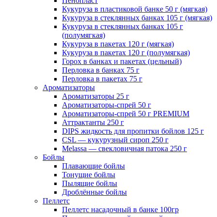
Пенопласт
Кукуруза в пластиковой банке 50 г (мягкая)
Кукуруза в стеклянных банках 105 г (мягкая)
Кукуруза в стеклянных банках 105 г
(полумягкая)
Кукуруза в пакетах 120 г (мягкая)
Кукуруза в пакетах 120 г (полумягкая)
Горох в банках и пакетах (цельный)
Перловка в банках 75 г
Перловка в пакетах 75 г
Ароматизаторы
Ароматизаторы 25 г
Ароматизаторы-спрей 50 г
Ароматизаторы-спрей 50 г PREMIUM
Аттрактанты 250 г
DIPS жидкость для пропитки бойлов 125 г
CSL — кукурузный сироп 250 г
Melassa — свекловичная патока 250 г
Бойлы
Плавающие бойлы
Тонущие бойлы
Пылящие бойлы
Дроблённые бойлы
Пеллетс
Пеллетс насадочный в банке 100гр