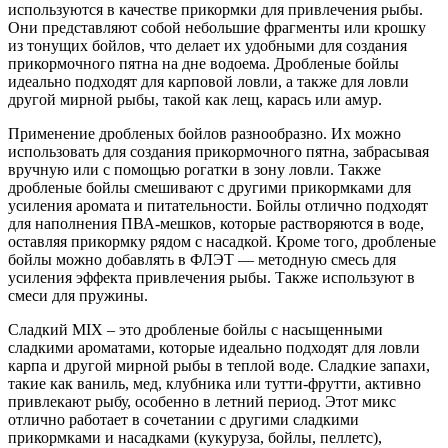
используются в качестве прикормки для привлечения рыбы.
Они представляют собой небольшие фрагменты или крошку
из тонущих бойлов, что делает их удобными для создания
прикормочного пятна на дне водоема. Дробленые бойлы
идеально подходят для карповой ловли, а также для ловли
другой мирной рыбы, такой как лещ, карась или амур.
Применение дробленых бойлов разнообразно. Их можно
использовать для создания прикормочного пятна, забрасывая
вручную или с помощью рогатки в зону ловли. Также
дробленые бойлы смешивают с другими прикормками для
усиления аромата и питательности. Бойлы отлично подходят
для наполнения ПВА-мешков, которые растворяются в воде,
оставляя прикормку рядом с насадкой. Кроме того, дробленые
бойлы можно добавлять в ФЛЭТ — методную смесь для
усиления эффекта привлечения рыбы. Также используют в
смеси для пружины.
Сладкий MIX – это дробленые бойлы с насыщенными
сладкими ароматами, которые идеально подходят для ловли
карпа и другой мирной рыбы в теплой воде. Сладкие запахи,
такие как ваниль, мед, клубника или тутти-фрутти, активно
привлекают рыбу, особенно в летний период. Этот микс
отлично работает в сочетании с другими сладкими
прикормками и насадками (кукуруза, бойлы, пеллетс),