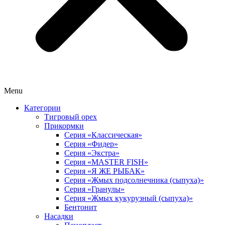
Menu
Категории
Тигровый орех
Прикормки
Серия «Классическая»
Серия «Фидер»
Серия «Экстра»
Серия «MASTER FISH»
Серия «Я ЖЕ РЫБАК»
Серия «Жмых подсолнечника (сыпуха)»
Cерия «Гранулы»
Серия «Жмых кукурузный (сыпуха)»
Бентонит
Насадки