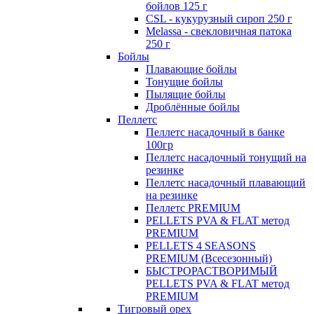
бойлов 125 г
CSL - кукурузный сироп 250 г
Melassa - свекловичная патока
250 г
Бойлы
Плавающие бойлы
Тонущие бойлы
Пылящие бойлы
Дроблённые бойлы
Пеллетс
Пеллетс насадочный в банке
100гр
Пеллетс насадочный тонущий на
резинке
Пеллетс насадочный плавающий
на резинке
Пеллетс PREMIUM
PELLETS PVA & FLAT метод
PREMIUM
PELLETS 4 SEASONS
PREMIUM (Всесезонный)
БЫСТРОРАСТВОРИМЫЙ
PELLETS PVA & FLAT метод
PREMIUM
Тигровый орех