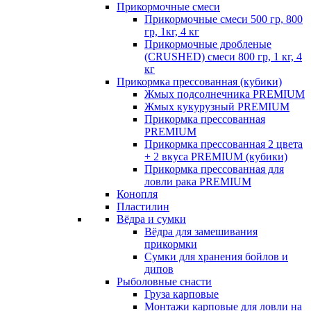
Прикормочные смеси
Прикормочные смеси 500 гр, 800
гр, 1кг, 4 кг
Прикормочные дробленые
(CRUSHED) смеси 800 гр, 1 кг, 4
кг
Прикормка прессованная (кубики)
Жмых подсолнечника PREMIUM
Жмых кукурузный PREMIUM
Прикормка прессованная
PREMIUM
Прикормка прессованная 2 цвета
+ 2 вкуса PREMIUM (кубики)
Прикормка прессованная для
ловли рака PREMIUM
Конопля
Пластилин
Вёдра и сумки
Вёдра для замешивания
прикормки
Сумки для хранения бойлов и
дипов
Рыболовные снасти
Груза карповые
Монтажи карповые для ловли на