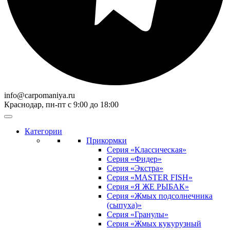
info@carpomaniya.ru
Краснодар, пн-пт с 9:00 до 18:00
Категории
Прикормки
Серия «Классическая»
Серия «Фидер»
Серия «Экстра»
Серия «MASTER FISH»
Серия «Я ЖЕ РЫБАК»
Серия «Жмых подсолнечника
(сыпуха)»
Cерия «Гранулы»
Серия «Жмых кукурузный