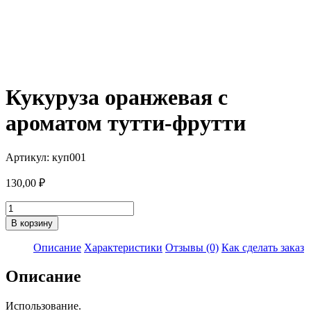
Кукуруза оранжевая с
ароматом тутти-фрутти
Артикул: куп001
130,00
₽
Количество
товара
В корзину
Кукуруза
оранжевая
Описание
Характеристики
Отзывы (0)
Как сделать заказ
с
ароматом
Описание
тутти-
фрутти
Использование.