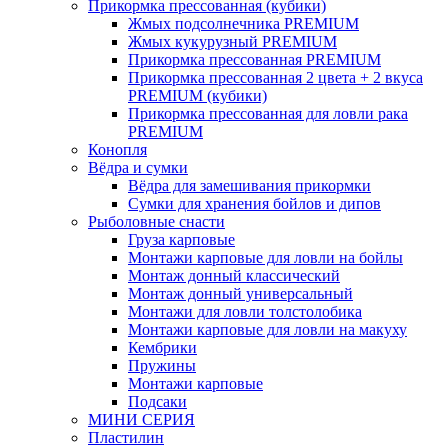
Прикормка прессованная (кубики)
Жмых подсолнечника PREMIUM
Жмых кукурузный PREMIUM
Прикормка прессованная PREMIUM
Прикормка прессованная 2 цвета + 2 вкуса
PREMIUM (кубики)
Прикормка прессованная для ловли рака
PREMIUM
Конопля
Вёдра и сумки
Вёдра для замешивания прикормки
Сумки для хранения бойлов и дипов
Рыболовные снасти
Груза карповые
Монтажи карповые для ловли на бойлы
Монтаж донный классический
Монтаж донный универсальный
Монтажи для ловли толстолобика
Монтажи карповые для ловли на макуху
Кембрики
Пружины
Монтажи карповые
Подсаки
МИНИ СЕРИЯ
Пластилин