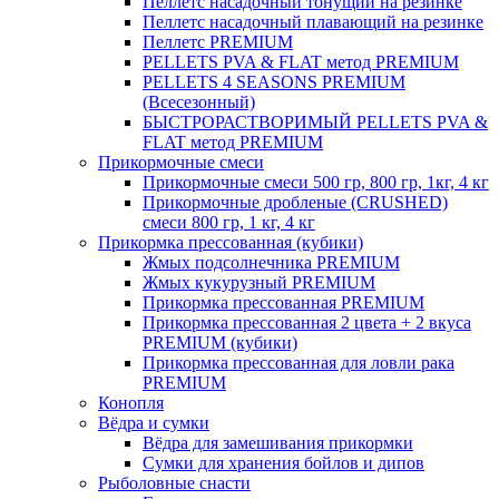
Пеллетс насадочный тонущий на резинке
Пеллетс насадочный плавающий на резинке
Пеллетс PREMIUM
PELLETS PVA & FLAT метод PREMIUM
PELLETS 4 SEASONS PREMIUM
(Всесезонный)
БЫСТРОРАСТВОРИМЫЙ PELLETS PVA &
FLAT метод PREMIUM
Прикормочные смеси
Прикормочные смеси 500 гр, 800 гр, 1кг, 4 кг
Прикормочные дробленые (CRUSHED)
смеси 800 гр, 1 кг, 4 кг
Прикормка прессованная (кубики)
Жмых подсолнечника PREMIUM
Жмых кукурузный PREMIUM
Прикормка прессованная PREMIUM
Прикормка прессованная 2 цвета + 2 вкуса
PREMIUM (кубики)
Прикормка прессованная для ловли рака
PREMIUM
Конопля
Вёдра и сумки
Вёдра для замешивания прикормки
Сумки для хранения бойлов и дипов
Рыболовные снасти