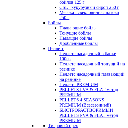
бойлов 125 г
CSL - кукурузный сироп 250 г
Melassa - свекловичная патока
250 г
Бойлы
Плавающие бойлы
Тонущие бойлы
Пылящие бойлы
Дроблённые бойлы
Пеллетс
Пеллетс насадочный в банке
100гр
Пеллетс насадочный тонущий на
резинке
Пеллетс насадочный плавающий
на резинке
Пеллетс PREMIUM
PELLETS PVA & FLAT метод
PREMIUM
PELLETS 4 SEASONS
PREMIUM (Всесезонный)
БЫСТРОРАСТВОРИМЫЙ
PELLETS PVA & FLAT метод
PREMIUM
Тигровый орех