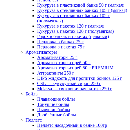
Кукуруза в пластиковой банке 50 г (мягкая)
Кукуруза в стеклянных банках 105 г (мягкая)
Кукуруза в стеклянных банках 105 г
(полумягкая)
Кукуруза в пакетах 120 г (мягкая)
Кукуруза в пакетах 120 г (полумягкая)
Горох в банках и пакетах (цельный)
Перловка в банках 75 г
Перловка в пакетах 75 г
Ароматизаторы
Ароматизаторы 25 г
Ароматизаторы-спрей 50 г
Ароматизаторы-спрей 50 г PREMIUM
Аттрактанты 250 г
DIPS жидкость для пропитки бойлов 125 г
CSL — кукурузный сироп 250 г
Melassa — свекловичная патока 250 г
Бойлы
Плавающие бойлы
Тонущие бойлы
Пылящие бойлы
Дроблённые бойлы
Пеллетс
Пеллетс насадочный в банке 100гр