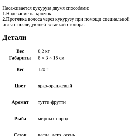
Насаживается кукуруза двумя способами:
1.Надевание на крючок.
2.Протяжка волоса через кукурузу при помощи специальной
иглы с последующей вставкой стопора.
Детали
Вес
0,2 кг
Габариты
8 × 3 × 15 см
Вес
120 г
Цвет
ярко-оранжевый
Аромат
тутти-фрутти
Рыба
мирных пород
Сезон
весна, лето, осень