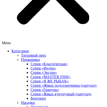
Menu
Категории
Тигровый орех
Прикормки
Серия «Классическая»
Серия «Фидер»
Серия «Экстра»
Серия «MASTER FISH»
Серия «Я ЖЕ РЫБАК»
Серия «Жмых подсолнечника (сыпуха)»
Cерия «Гранулы»
Серия «Жмых кукурузный (сыпуха)»
Бентонит
Насадки
Пенопласт