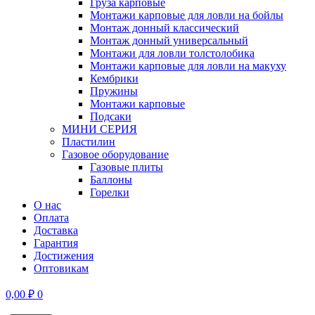
Груза карповые
Монтажи карповые для ловли на бойлы
Монтаж донный классический
Монтаж донный универсальный
Монтажи для ловли толстолобика
Монтажи карповые для ловли на макуху
Кембрики
Пружины
Монтажи карповые
Подсаки
МИНИ СЕРИЯ
Пластилин
Газовое оборудование
Газовые плиты
Баллоны
Горелки
О нас
Оплата
Доставка
Гарантия
Достижения
Оптовикам
0,00
₽
0