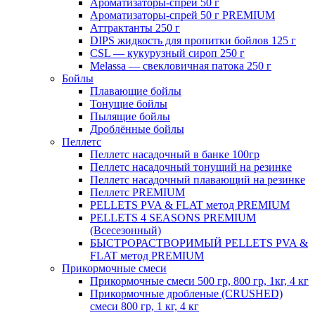
Ароматизаторы-спрей 50 г
Ароматизаторы-спрей 50 г PREMIUM
Аттрактанты 250 г
DIPS жидкость для пропитки бойлов 125 г
CSL — кукурузный сироп 250 г
Melassa — свекловичная патока 250 г
Бойлы
Плавающие бойлы
Тонущие бойлы
Пылящие бойлы
Дроблённые бойлы
Пеллетс
Пеллетс насадочный в банке 100гр
Пеллетс насадочный тонущий на резинке
Пеллетс насадочный плавающий на резинке
Пеллетс PREMIUM
PELLETS PVA & FLAT метод PREMIUM
PELLETS 4 SEASONS PREMIUM
(Всесезонный)
БЫСТРОРАСТВОРИМЫЙ PELLETS PVA &
FLAT метод PREMIUM
Прикормочные смеси
Прикормочные смеси 500 гр, 800 гр, 1кг, 4 кг
Прикормочные дробленые (CRUSHED)
смеси 800 гр, 1 кг, 4 кг