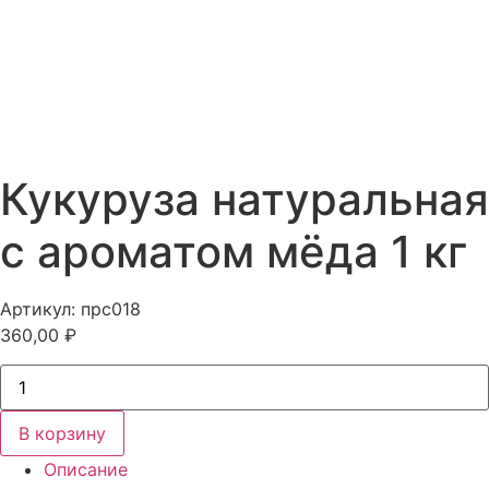
Кукуруза натуральная
с ароматом мёда 1 кг
Артикул: прс018
360,00
₽
Количество
товара
Кукуруза
натуральная
В корзину
с
ароматом
Описание
мёда