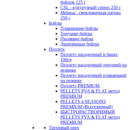
бойлов 125 г
CSL - кукурузный сироп 250 г
Melassa - свекловичная патока
250 г
Бойлы
Плавающие бойлы
Тонущие бойлы
Пылящие бойлы
Дроблённые бойлы
Пеллетс
Пеллетс насадочный в банке
100гр
Пеллетс насадочный тонущий на
резинке
Пеллетс насадочный плавающий
на резинке
Пеллетс PREMIUM
PELLETS PVA & FLAT метод
PREMIUM
PELLETS 4 SEASONS
PREMIUM (Всесезонный)
БЫСТРОРАСТВОРИМЫЙ
PELLETS PVA & FLAT метод
PREMIUM
Тигровый орех