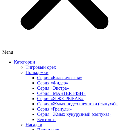
Menu
Категории
Тигровый орех
Прикормки
Серия «Классическая»
Серия «Фидер»
Серия «Экстра»
Серия «MASTER FISH»
Серия «Я ЖЕ РЫБАК»
Серия «Жмых подсолнечника (сыпуха)»
Cерия «Гранулы»
Серия «Жмых кукурузный (сыпуха)»
Бентонит
Насадки
Пенопласт