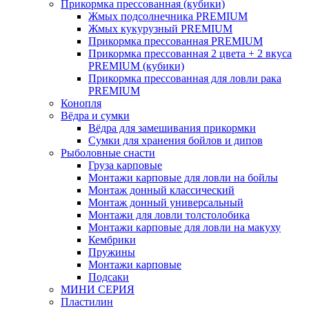
Прикормка прессованная (кубики)
Жмых подсолнечника PREMIUM
Жмых кукурузный PREMIUM
Прикормка прессованная PREMIUM
Прикормка прессованная 2 цвета + 2 вкуса
PREMIUM (кубики)
Прикормка прессованная для ловли рака
PREMIUM
Конопля
Вёдра и сумки
Вёдра для замешивания прикормки
Сумки для хранения бойлов и дипов
Рыболовные снасти
Груза карповые
Монтажи карповые для ловли на бойлы
Монтаж донный классический
Монтаж донный универсальный
Монтажи для ловли толстолобика
Монтажи карповые для ловли на макуху
Кембрики
Пружины
Монтажи карповые
Подсаки
МИНИ СЕРИЯ
Пластилин