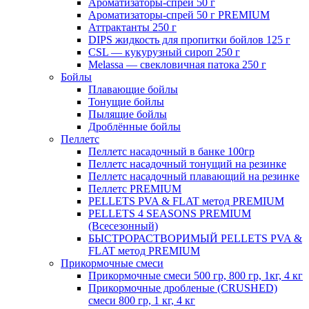
Ароматизаторы-спрей 50 г
Ароматизаторы-спрей 50 г PREMIUM
Аттрактанты 250 г
DIPS жидкость для пропитки бойлов 125 г
CSL — кукурузный сироп 250 г
Melassa — свекловичная патока 250 г
Бойлы
Плавающие бойлы
Тонущие бойлы
Пылящие бойлы
Дроблённые бойлы
Пеллетс
Пеллетс насадочный в банке 100гр
Пеллетс насадочный тонущий на резинке
Пеллетс насадочный плавающий на резинке
Пеллетс PREMIUM
PELLETS PVA & FLAT метод PREMIUM
PELLETS 4 SEASONS PREMIUM
(Всесезонный)
БЫСТРОРАСТВОРИМЫЙ PELLETS PVA &
FLAT метод PREMIUM
Прикормочные смеси
Прикормочные смеси 500 гр, 800 гр, 1кг, 4 кг
Прикормочные дробленые (CRUSHED)
смеси 800 гр, 1 кг, 4 кг