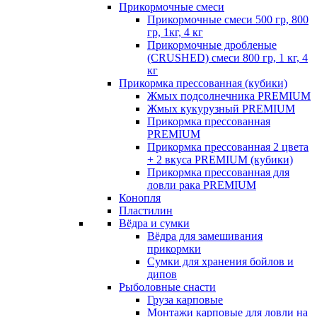
Прикормочные смеси
Прикормочные смеси 500 гр, 800
гр, 1кг, 4 кг
Прикормочные дробленые
(CRUSHED) смеси 800 гр, 1 кг, 4
кг
Прикормка прессованная (кубики)
Жмых подсолнечника PREMIUM
Жмых кукурузный PREMIUM
Прикормка прессованная
PREMIUM
Прикормка прессованная 2 цвета
+ 2 вкуса PREMIUM (кубики)
Прикормка прессованная для
ловли рака PREMIUM
Конопля
Пластилин
Вёдра и сумки
Вёдра для замешивания
прикормки
Сумки для хранения бойлов и
дипов
Рыболовные снасти
Груза карповые
Монтажи карповые для ловли на