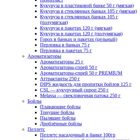
Кукуруза в пластиковой банке 50 г (мягкая)
Кукуруза в стеклянных банках 105 г (мягкая)
Кукуруза в стеклянных банках 105 г
(полумягкая)
Кукуруза в пакетах 120 г (мягкая)
Кукуруза в пакетах 120 г (полумягкая)
Горох в банках и пакетах (цельный)
Перловка в банках 75 г
Перловка в пакетах 75 г
Ароматизаторы
Ароматизаторы 25 г
Ароматизаторы-спрей 50 г
Ароматизаторы-спрей 50 г PREMIUM
Аттрактанты 250 г
DIPS жидкость для пропитки бойлов 125 г
CSL — кукурузный сироп 250 г
Melassa — свекловичная патока 250 г
Бойлы
Плавающие бойлы
Тонущие бойлы
Пылящие бойлы
Дроблённые бойлы
Пеллетс
Пеллетс насадочный в банке 100гр