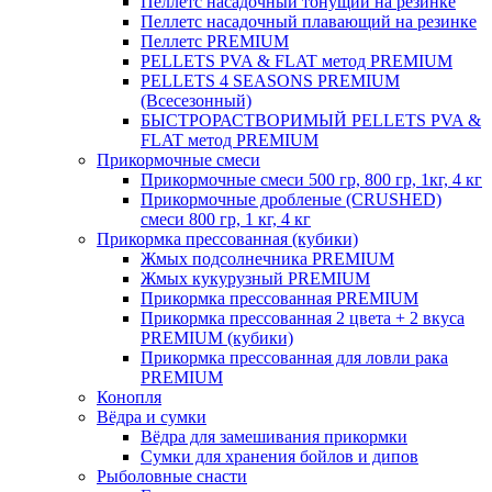
Пеллетс насадочный тонущий на резинке
Пеллетс насадочный плавающий на резинке
Пеллетс PREMIUM
PELLETS PVA & FLAT метод PREMIUM
PELLETS 4 SEASONS PREMIUM
(Всесезонный)
БЫСТРОРАСТВОРИМЫЙ PELLETS PVA &
FLAT метод PREMIUM
Прикормочные смеси
Прикормочные смеси 500 гр, 800 гр, 1кг, 4 кг
Прикормочные дробленые (CRUSHED)
смеси 800 гр, 1 кг, 4 кг
Прикормка прессованная (кубики)
Жмых подсолнечника PREMIUM
Жмых кукурузный PREMIUM
Прикормка прессованная PREMIUM
Прикормка прессованная 2 цвета + 2 вкуса
PREMIUM (кубики)
Прикормка прессованная для ловли рака
PREMIUM
Конопля
Вёдра и сумки
Вёдра для замешивания прикормки
Сумки для хранения бойлов и дипов
Рыболовные снасти