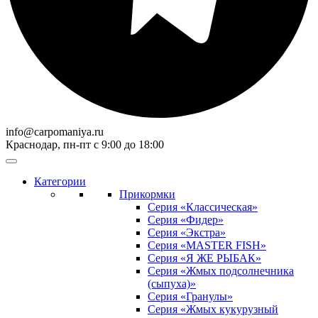
info@carpomaniya.ru
Краснодар, пн-пт с 9:00 до 18:00
Категории
Прикормки
Серия «Классическая»
Серия «Фидер»
Серия «Экстра»
Серия «MASTER FISH»
Серия «Я ЖЕ РЫБАК»
Серия «Жмых подсолнечника
(сыпуха)»
Cерия «Гранулы»
Серия «Жмых кукурузный