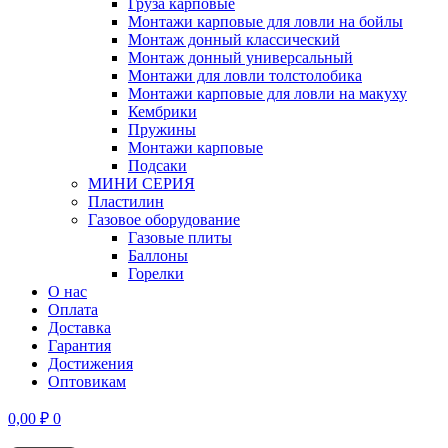
Груза карповые
Монтажи карповые для ловли на бойлы
Монтаж донный классический
Монтаж донный универсальный
Монтажи для ловли толстолобика
Монтажи карповые для ловли на макуху
Кембрики
Пружины
Монтажи карповые
Подсаки
МИНИ СЕРИЯ
Пластилин
Газовое оборудование
Газовые плиты
Баллоны
Горелки
О нас
Оплата
Доставка
Гарантия
Достижения
Оптовикам
0,00
₽
0