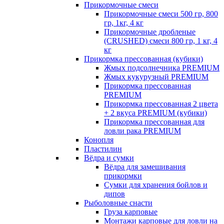
Прикормочные смеси
Прикормочные смеси 500 гр, 800
гр, 1кг, 4 кг
Прикормочные дробленые
(CRUSHED) смеси 800 гр, 1 кг, 4
кг
Прикормка прессованная (кубики)
Жмых подсолнечника PREMIUM
Жмых кукурузный PREMIUM
Прикормка прессованная
PREMIUM
Прикормка прессованная 2 цвета
+ 2 вкуса PREMIUM (кубики)
Прикормка прессованная для
ловли рака PREMIUM
Конопля
Пластилин
Вёдра и сумки
Вёдра для замешивания
прикормки
Сумки для хранения бойлов и
дипов
Рыболовные снасти
Груза карповые
Монтажи карповые для ловли на