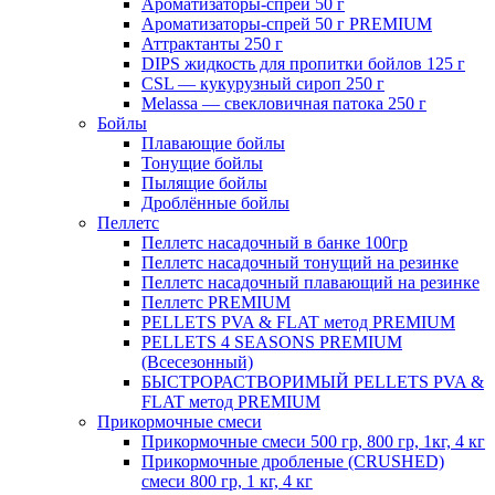
Ароматизаторы-спрей 50 г
Ароматизаторы-спрей 50 г PREMIUM
Аттрактанты 250 г
DIPS жидкость для пропитки бойлов 125 г
CSL — кукурузный сироп 250 г
Melassa — свекловичная патока 250 г
Бойлы
Плавающие бойлы
Тонущие бойлы
Пылящие бойлы
Дроблённые бойлы
Пеллетс
Пеллетс насадочный в банке 100гр
Пеллетс насадочный тонущий на резинке
Пеллетс насадочный плавающий на резинке
Пеллетс PREMIUM
PELLETS PVA & FLAT метод PREMIUM
PELLETS 4 SEASONS PREMIUM
(Всесезонный)
БЫСТРОРАСТВОРИМЫЙ PELLETS PVA &
FLAT метод PREMIUM
Прикормочные смеси
Прикормочные смеси 500 гр, 800 гр, 1кг, 4 кг
Прикормочные дробленые (CRUSHED)
смеси 800 гр, 1 кг, 4 кг