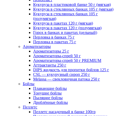
Кукуруза в пластиковой банке 50 г (мягкая)
Кукуруза в стеклянных банках 105 г (мягкая)
Кукуруза в стеклянных банках 105 г
(полумягкая)
Кукуруза в пакетах 120 г (мягкая)
Кукуруза в пакетах 120 г (полумягкая)
Горох в банках и пакетах (цельный)
Перловка в банках 75 г
Перловка в пакетах 75 г
Ароматизаторы
Ароматизаторы 25 г
Ароматизаторы-спрей 50 г
Ароматизаторы-спрей 50 г PREMIUM
Аттрактанты 250 г
DIPS жидкость для пропитки бойлов 125 г
CSL — кукурузный сироп 250 г
Melassa — свекловичная патока 250 г
Бойлы
Плавающие бойлы
Тонущие бойлы
Пылящие бойлы
Дроблённые бойлы
Пеллетс
Пеллетс насадочный в банке 100гр