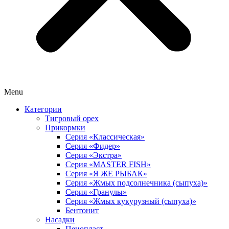
Menu
Категории
Тигровый орех
Прикормки
Серия «Классическая»
Серия «Фидер»
Серия «Экстра»
Серия «MASTER FISH»
Серия «Я ЖЕ РЫБАК»
Серия «Жмых подсолнечника (сыпуха)»
Cерия «Гранулы»
Серия «Жмых кукурузный (сыпуха)»
Бентонит
Насадки
Пенопласт