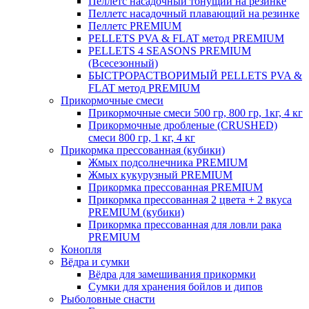
Пеллетс насадочный тонущий на резинке
Пеллетс насадочный плавающий на резинке
Пеллетс PREMIUM
PELLETS PVA & FLAT метод PREMIUM
PELLETS 4 SEASONS PREMIUM
(Всесезонный)
БЫСТРОРАСТВОРИМЫЙ PELLETS PVA &
FLAT метод PREMIUM
Прикормочные смеси
Прикормочные смеси 500 гр, 800 гр, 1кг, 4 кг
Прикормочные дробленые (CRUSHED)
смеси 800 гр, 1 кг, 4 кг
Прикормка прессованная (кубики)
Жмых подсолнечника PREMIUM
Жмых кукурузный PREMIUM
Прикормка прессованная PREMIUM
Прикормка прессованная 2 цвета + 2 вкуса
PREMIUM (кубики)
Прикормка прессованная для ловли рака
PREMIUM
Конопля
Вёдра и сумки
Вёдра для замешивания прикормки
Сумки для хранения бойлов и дипов
Рыболовные снасти