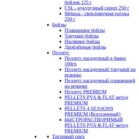
бойлов 125 г
CSL - кукурузный сироп 250 г
Melassa - свекловичная патока
250 г
Бойлы
Плавающие бойлы
Тонущие бойлы
Пылящие бойлы
Дроблённые бойлы
Пеллетс
Пеллетс насадочный в банке
100гр
Пеллетс насадочный тонущий на
резинке
Пеллетс насадочный плавающий
на резинке
Пеллетс PREMIUM
PELLETS PVA & FLAT метод
PREMIUM
PELLETS 4 SEASONS
PREMIUM (Всесезонный)
БЫСТРОРАСТВОРИМЫЙ
PELLETS PVA & FLAT метод
PREMIUM
Тигровый орех