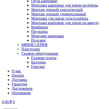
Груза карповые
Монтажи карповые для ловли на бойлы
Монтаж донный классический
Монтаж донный универсальный
Монтажи для ловли толстолобика
Монтажи карповые для ловли на макуху
Кембрики
Пружины
Монтажи карповые
Подсаки
МИНИ СЕРИЯ
Пластилин
Газовое оборудование
Газовые плиты
Баллоны
Горелки
О нас
Оплата
Доставка
Гарантия
Достижения
Оптовикам
0,00
₽
0