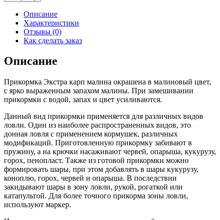
Прикормка
экстра
Описание
Малина
Характеристики
(крупная
Отзывы (0)
фракция)
Как сделать заказ
Описание
Прикормка Экстра карп малина окрашена в малиновый цвет,
с ярко выраженным запахом малины. При замешивании
прикормки с водой, запах и цвет усиливаются.
Данный вид прикормки применяется для различных видов
ловли. Один из наиболее распространенных видов, это
донная ловля с применением кормушек, различных
модификаций. Приготовленную прикормку забивают в
пружину, а на крючки насаживают червей, опарыша, кукурузу,
горох, пенопласт. Также из готовой прикормки можно
формировать шары, при этом добавлять в шары кукурузу,
коноплю, горох, червей и опарыша. В последствии
закидывают шары в зону ловли, рукой, рогаткой или
катапультой. Для более точного прикорма зоны ловли,
используют маркер.