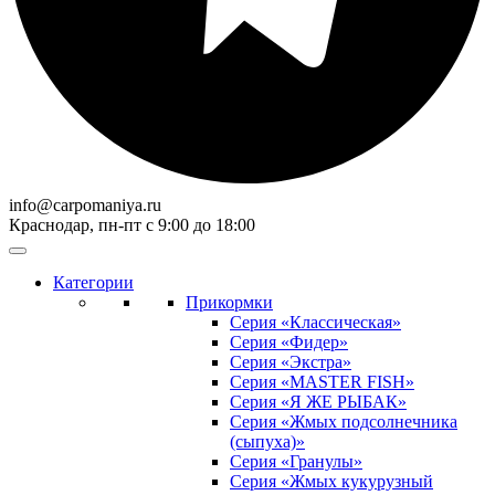
info@carpomaniya.ru
Краснодар, пн-пт с 9:00 до 18:00
Категории
Прикормки
Серия «Классическая»
Серия «Фидер»
Серия «Экстра»
Серия «MASTER FISH»
Серия «Я ЖЕ РЫБАК»
Серия «Жмых подсолнечника
(сыпуха)»
Cерия «Гранулы»
Серия «Жмых кукурузный