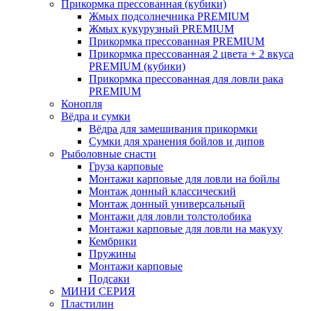
Прикормка прессованная (кубики)
Жмых подсолнечника PREMIUM
Жмых кукурузный PREMIUM
Прикормка прессованная PREMIUM
Прикормка прессованная 2 цвета + 2 вкуса
PREMIUM (кубики)
Прикормка прессованная для ловли рака
PREMIUM
Конопля
Вёдра и сумки
Вёдра для замешивания прикормки
Сумки для хранения бойлов и дипов
Рыболовные снасти
Груза карповые
Монтажи карповые для ловли на бойлы
Монтаж донный классический
Монтаж донный универсальный
Монтажи для ловли толстолобика
Монтажи карповые для ловли на макуху
Кембрики
Пружины
Монтажи карповые
Подсаки
МИНИ СЕРИЯ
Пластилин