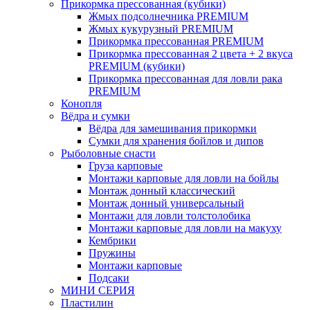
Прикормка прессованная (кубики)
Жмых подсолнечника PREMIUM
Жмых кукурузный PREMIUM
Прикормка прессованная PREMIUM
Прикормка прессованная 2 цвета + 2 вкуса
PREMIUM (кубики)
Прикормка прессованная для ловли рака
PREMIUM
Конопля
Вёдра и сумки
Вёдра для замешивания прикормки
Сумки для хранения бойлов и дипов
Рыболовные снасти
Груза карповые
Монтажи карповые для ловли на бойлы
Монтаж донный классический
Монтаж донный универсальный
Монтажи для ловли толстолобика
Монтажи карповые для ловли на макуху
Кембрики
Пружины
Монтажи карповые
Подсаки
МИНИ СЕРИЯ
Пластилин