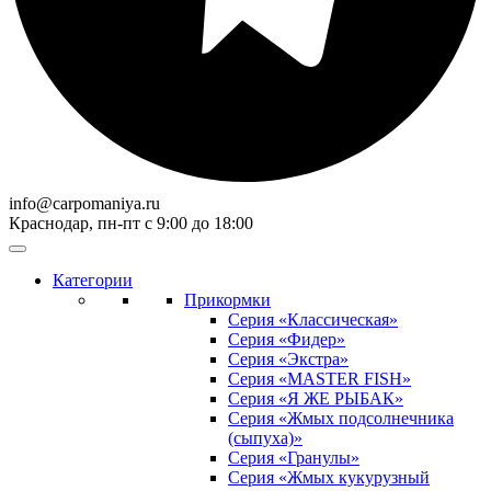
info@carpomaniya.ru
Краснодар, пн-пт с 9:00 до 18:00
Категории
Прикормки
Серия «Классическая»
Серия «Фидер»
Серия «Экстра»
Серия «MASTER FISH»
Серия «Я ЖЕ РЫБАК»
Серия «Жмых подсолнечника
(сыпуха)»
Cерия «Гранулы»
Серия «Жмых кукурузный