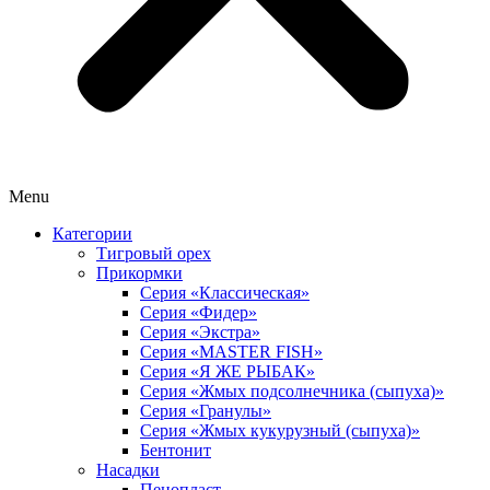
Menu
Категории
Тигровый орех
Прикормки
Серия «Классическая»
Серия «Фидер»
Серия «Экстра»
Серия «MASTER FISH»
Серия «Я ЖЕ РЫБАК»
Серия «Жмых подсолнечника (сыпуха)»
Cерия «Гранулы»
Серия «Жмых кукурузный (сыпуха)»
Бентонит
Насадки
Пенопласт