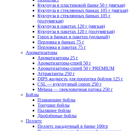
Кукуруза в пластиковой банке 50 г (мягкая)
Кукуруза в стеклянных банках 105 г (мягкая)
Кукуруза в стеклянных банках 105 г
(полумягкая)
Кукуруза в пакетах 120 г (мягкая)
Кукуруза в пакетах 120 г (полумягкая)
Горох в банках и пакетах (цельный)
Перловка в банках 75 г
Перловка в пакетах 75 г
Ароматизаторы
Ароматизаторы 25 г
Ароматизаторы-спрей 50 г
Ароматизаторы-спрей 50 г PREMIUM
Аттрактанты 250 г
DIPS жидкость для пропитки бойлов 125 г
CSL — кукурузный сироп 250 г
Melassa — свекловичная патока 250 г
Бойлы
Плавающие бойлы
Тонущие бойлы
Пылящие бойлы
Дроблённые бойлы
Пеллетс
Пеллетс насадочный в банке 100гр