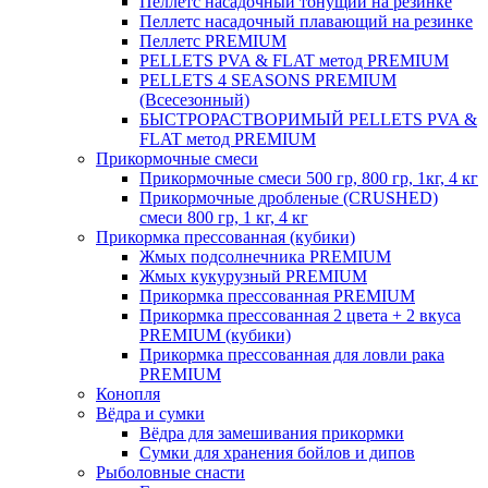
Пеллетс насадочный тонущий на резинке
Пеллетс насадочный плавающий на резинке
Пеллетс PREMIUM
PELLETS PVA & FLAT метод PREMIUM
PELLETS 4 SEASONS PREMIUM
(Всесезонный)
БЫСТРОРАСТВОРИМЫЙ PELLETS PVA &
FLAT метод PREMIUM
Прикормочные смеси
Прикормочные смеси 500 гр, 800 гр, 1кг, 4 кг
Прикормочные дробленые (CRUSHED)
смеси 800 гр, 1 кг, 4 кг
Прикормка прессованная (кубики)
Жмых подсолнечника PREMIUM
Жмых кукурузный PREMIUM
Прикормка прессованная PREMIUM
Прикормка прессованная 2 цвета + 2 вкуса
PREMIUM (кубики)
Прикормка прессованная для ловли рака
PREMIUM
Конопля
Вёдра и сумки
Вёдра для замешивания прикормки
Сумки для хранения бойлов и дипов
Рыболовные снасти