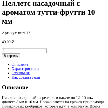
Пеллетс насадочный с
ароматом тутти-фрутти 10
мм
Артикул: пнр012
49,00
₽
Количество
товара
В корзину
Пеллетс
насадочный
Описание
с
Характеристики
ароматом
Отзывы (0)
тутти-
Как сделать заказ
фрутти
10
Описание
мм
Пеллетс насадочный на резинке в пакете по 12 -15 шт.,
диаметр 8 мм и 10 мм. Насаживаются на крючок при помощи
силиконовых кембриков, которые идут в комплекте. Время