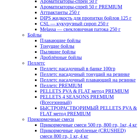
Ароматизаторы-спрей 50 г
Ароматизаторы-спрей 50 г PREMIUM
Аттрактанты 250 г
DIPS жидкость для пропитки бойлов 125 г
CSL — кукурузный сироп 250 г
Melassa — свекловичная патока 250 г
Бойлы
Плавающие бойлы
Тонущие бойлы
Пылящие бойлы
Дроблённые бойлы
Пеллетс
Пеллетс насадочный в банке 100гр
Пеллетс насадочный тонущий на резинке
Пеллетс насадочный плавающий на резинке
Пеллетс PREMIUM
PELLETS PVA & FLAT метод PREMIUM
PELLETS 4 SEASONS PREMIUM
(Всесезонный)
БЫСТРОРАСТВОРИМЫЙ PELLETS PVA &
FLAT метод PREMIUM
Прикормочные смеси
Прикормочные смеси 500 гр, 800 гр, 1кг, 4 кг
Прикормочные дробленые (CRUSHED)
смеси 800 гр, 1 кг, 4 кг