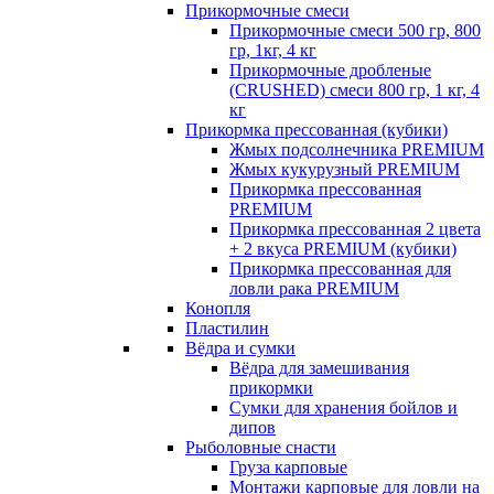
Прикормочные смеси
Прикормочные смеси 500 гр, 800
гр, 1кг, 4 кг
Прикормочные дробленые
(CRUSHED) смеси 800 гр, 1 кг, 4
кг
Прикормка прессованная (кубики)
Жмых подсолнечника PREMIUM
Жмых кукурузный PREMIUM
Прикормка прессованная
PREMIUM
Прикормка прессованная 2 цвета
+ 2 вкуса PREMIUM (кубики)
Прикормка прессованная для
ловли рака PREMIUM
Конопля
Пластилин
Вёдра и сумки
Вёдра для замешивания
прикормки
Сумки для хранения бойлов и
дипов
Рыболовные снасти
Груза карповые
Монтажи карповые для ловли на