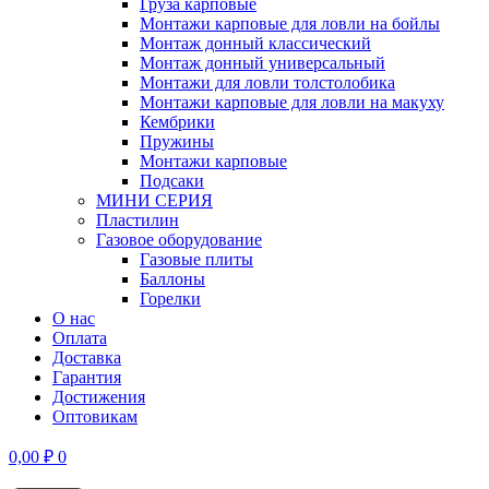
Груза карповые
Монтажи карповые для ловли на бойлы
Монтаж донный классический
Монтаж донный универсальный
Монтажи для ловли толстолобика
Монтажи карповые для ловли на макуху
Кембрики
Пружины
Монтажи карповые
Подсаки
МИНИ СЕРИЯ
Пластилин
Газовое оборудование
Газовые плиты
Баллоны
Горелки
О нас
Оплата
Доставка
Гарантия
Достижения
Оптовикам
0,00
₽
0