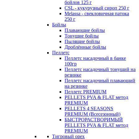
бойлов 125 г
CSL - кукурузный сироп 250 г
Melassa - свекловичная патока
250 г
Бойлы
Плавающие бойлы
Тонущие бойлы
Пылящие бойлы
Дроблённые бойлы
Пеллетс
Пеллетс насадочный в банке
100гр
Пеллетс насадочный тонущий на
резинке
Пеллетс насадочный плавающий
на резинке
Пеллетс PREMIUM
PELLETS PVA & FLAT метод
PREMIUM
PELLETS 4 SEASONS
PREMIUM (Всесезонный)
БЫСТРОРАСТВОРИМЫЙ
PELLETS PVA & FLAT метод
PREMIUM
Тигровый орех