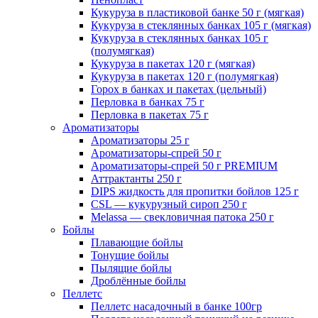
Кукуруза в пластиковой банке 50 г (мягкая)
Кукуруза в стеклянных банках 105 г (мягкая)
Кукуруза в стеклянных банках 105 г
(полумягкая)
Кукуруза в пакетах 120 г (мягкая)
Кукуруза в пакетах 120 г (полумягкая)
Горох в банках и пакетах (цельный)
Перловка в банках 75 г
Перловка в пакетах 75 г
Ароматизаторы
Ароматизаторы 25 г
Ароматизаторы-спрей 50 г
Ароматизаторы-спрей 50 г PREMIUM
Аттрактанты 250 г
DIPS жидкость для пропитки бойлов 125 г
CSL — кукурузный сироп 250 г
Melassa — свекловичная патока 250 г
Бойлы
Плавающие бойлы
Тонущие бойлы
Пылящие бойлы
Дроблённые бойлы
Пеллетс
Пеллетс насадочный в банке 100гр