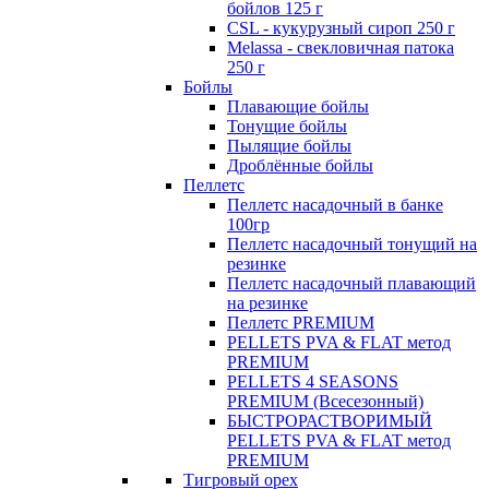
бойлов 125 г
CSL - кукурузный сироп 250 г
Melassa - свекловичная патока
250 г
Бойлы
Плавающие бойлы
Тонущие бойлы
Пылящие бойлы
Дроблённые бойлы
Пеллетс
Пеллетс насадочный в банке
100гр
Пеллетс насадочный тонущий на
резинке
Пеллетс насадочный плавающий
на резинке
Пеллетс PREMIUM
PELLETS PVA & FLAT метод
PREMIUM
PELLETS 4 SEASONS
PREMIUM (Всесезонный)
БЫСТРОРАСТВОРИМЫЙ
PELLETS PVA & FLAT метод
PREMIUM
Тигровый орех