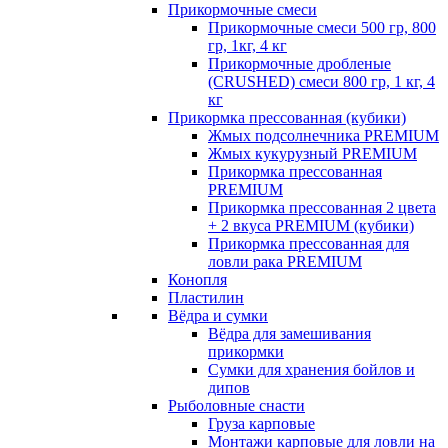
Прикормочные смеси
Прикормочные смеси 500 гр, 800
гр, 1кг, 4 кг
Прикормочные дробленые
(CRUSHED) смеси 800 гр, 1 кг, 4
кг
Прикормка прессованная (кубики)
Жмых подсолнечника PREMIUM
Жмых кукурузный PREMIUM
Прикормка прессованная
PREMIUM
Прикормка прессованная 2 цвета
+ 2 вкуса PREMIUM (кубики)
Прикормка прессованная для
ловли рака PREMIUM
Конопля
Пластилин
Вёдра и сумки
Вёдра для замешивания
прикормки
Сумки для хранения бойлов и
дипов
Рыболовные снасти
Груза карповые
Монтажи карповые для ловли на