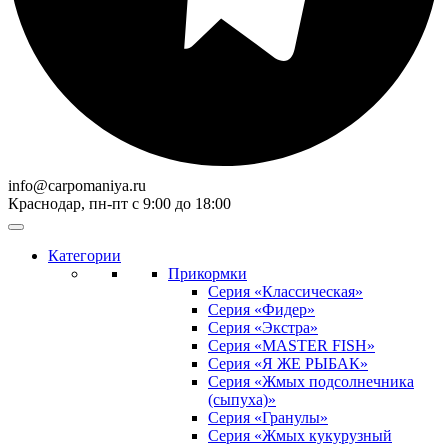
info@carpomaniya.ru
Краснодар, пн-пт с 9:00 до 18:00
Категории
Прикормки
Серия «Классическая»
Серия «Фидер»
Серия «Экстра»
Серия «MASTER FISH»
Серия «Я ЖЕ РЫБАК»
Серия «Жмых подсолнечника
(сыпуха)»
Cерия «Гранулы»
Серия «Жмых кукурузный