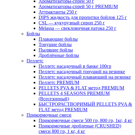
Ароматизаторы-спрей 50 г
Ароматизаторы-спрей 50 г PREMIUM
Аттрактанты 250 г
DIPS жидкость для пропитки бойлов 125 г
CSL — кукурузный сироп 250 г
Melassa — свекловичная патока 250 г
Бойлы
Плавающие бойлы
Тонущие бойлы
Пылящие бойлы
Дроблённые бойлы
Пеллетс
Пеллетс насадочный в банке 100гр
Пеллетс насадочный тонущий на резинке
Пеллетс насадочный плавающий на резинке
Пеллетс PREMIUM
PELLETS PVA & FLAT метод PREMIUM
PELLETS 4 SEASONS PREMIUM
(Всесезонный)
БЫСТРОРАСТВОРИМЫЙ PELLETS PVA &
FLAT метод PREMIUM
Прикормочные смеси
Прикормочные смеси 500 гр, 800 гр, 1кг, 4 кг
Прикормочные дробленые (CRUSHED)
смеси 800 гр, 1 кг, 4 кг