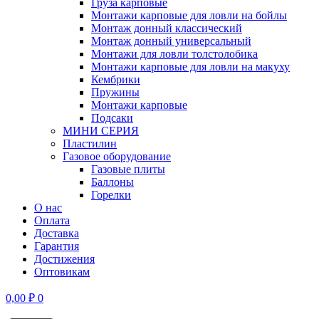
Груза карповые
Монтажи карповые для ловли на бойлы
Монтаж донный классический
Монтаж донный универсальный
Монтажи для ловли толстолобика
Монтажи карповые для ловли на макуху
Кембрики
Пружины
Монтажи карповые
Подсаки
МИНИ СЕРИЯ
Пластилин
Газовое оборудование
Газовые плиты
Баллоны
Горелки
О нас
Оплата
Доставка
Гарантия
Достижения
Оптовикам
0,00
₽
0