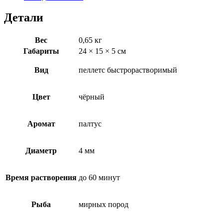
палтус)
4
Детали
мм
быстрорастворимый
Вес
0,65 кг
Габариты
24 × 15 × 5 см
Вид
пеллетс быстрорастворимый
Цвет
чёрный
Аромат
палтус
Диаметр
4 мм
Время растворения
до 60 минут
Рыба
мирных пород