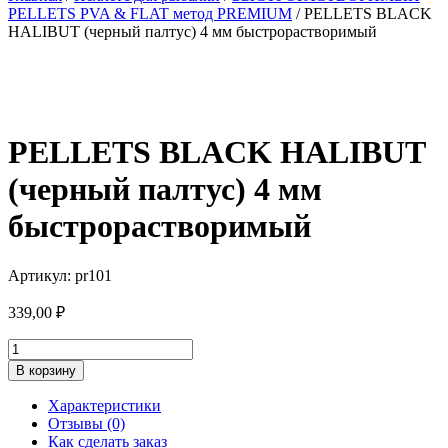
PELLETS PVA & FLAT метод PREMIUM
/ PELLETS BLACK
HALIBUT (черный палтус) 4 мм быстрорастворимый
PELLETS BLACK HALIBUT
(черный палтус) 4 мм
быстрорастворимый
Артикул: pr101
339,00
₽
Количество
товара
В корзину
PELLETS
BLACK
Характеристики
HALIBUT
Отзывы (0)
(черный
Как сделать заказ