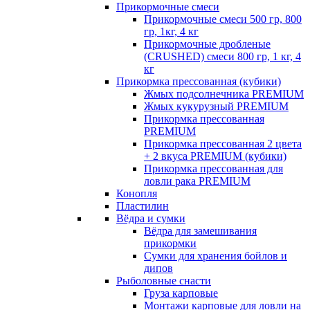
Прикормочные смеси
Прикормочные смеси 500 гр, 800
гр, 1кг, 4 кг
Прикормочные дробленые
(CRUSHED) смеси 800 гр, 1 кг, 4
кг
Прикормка прессованная (кубики)
Жмых подсолнечника PREMIUM
Жмых кукурузный PREMIUM
Прикормка прессованная
PREMIUM
Прикормка прессованная 2 цвета
+ 2 вкуса PREMIUM (кубики)
Прикормка прессованная для
ловли рака PREMIUM
Конопля
Пластилин
Вёдра и сумки
Вёдра для замешивания
прикормки
Сумки для хранения бойлов и
дипов
Рыболовные снасти
Груза карповые
Монтажи карповые для ловли на