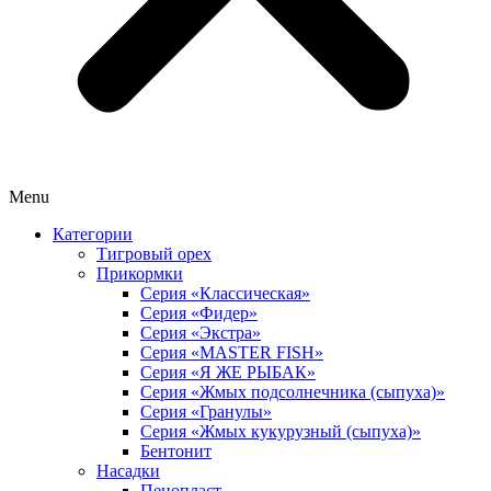
Menu
Категории
Тигровый орех
Прикормки
Серия «Классическая»
Серия «Фидер»
Серия «Экстра»
Серия «MASTER FISH»
Серия «Я ЖЕ РЫБАК»
Серия «Жмых подсолнечника (сыпуха)»
Cерия «Гранулы»
Серия «Жмых кукурузный (сыпуха)»
Бентонит
Насадки
Пенопласт