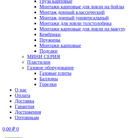
Груза карповые
Монтажи карповые для ловли на бойлы
Монтаж донный классический
Монтаж донный универсальный
Монтажи для ловли толстолобика
Монтажи карповые для ловли на макуху
Кембрики
Пружины
Монтажи карповые
Подсаки
МИНИ СЕРИЯ
Пластилин
Газовое оборудование
Газовые плиты
Баллоны
Горелки
О нас
Оплата
Доставка
Гарантия
Достижения
Оптовикам
0,00
₽
0