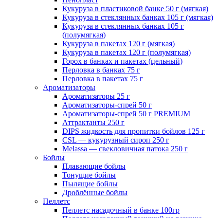
Кукуруза в пластиковой банке 50 г (мягкая)
Кукуруза в стеклянных банках 105 г (мягкая)
Кукуруза в стеклянных банках 105 г
(полумягкая)
Кукуруза в пакетах 120 г (мягкая)
Кукуруза в пакетах 120 г (полумягкая)
Горох в банках и пакетах (цельный)
Перловка в банках 75 г
Перловка в пакетах 75 г
Ароматизаторы
Ароматизаторы 25 г
Ароматизаторы-спрей 50 г
Ароматизаторы-спрей 50 г PREMIUM
Аттрактанты 250 г
DIPS жидкость для пропитки бойлов 125 г
CSL — кукурузный сироп 250 г
Melassa — свекловичная патока 250 г
Бойлы
Плавающие бойлы
Тонущие бойлы
Пылящие бойлы
Дроблённые бойлы
Пеллетс
Пеллетс насадочный в банке 100гр