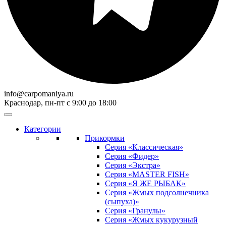
info@carpomaniya.ru
Краснодар, пн-пт с 9:00 до 18:00
Категории
Прикормки
Серия «Классическая»
Серия «Фидер»
Серия «Экстра»
Серия «MASTER FISH»
Серия «Я ЖЕ РЫБАК»
Серия «Жмых подсолнечника
(сыпуха)»
Cерия «Гранулы»
Серия «Жмых кукурузный