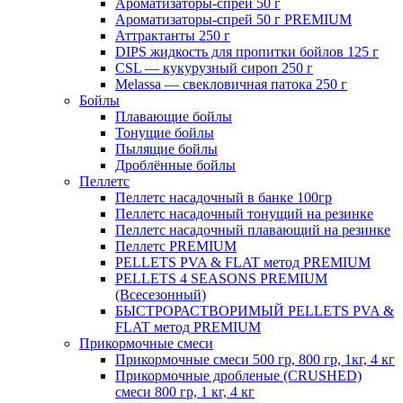
Ароматизаторы-спрей 50 г
Ароматизаторы-спрей 50 г PREMIUM
Аттрактанты 250 г
DIPS жидкость для пропитки бойлов 125 г
CSL — кукурузный сироп 250 г
Melassa — свекловичная патока 250 г
Бойлы
Плавающие бойлы
Тонущие бойлы
Пылящие бойлы
Дроблённые бойлы
Пеллетс
Пеллетс насадочный в банке 100гр
Пеллетс насадочный тонущий на резинке
Пеллетс насадочный плавающий на резинке
Пеллетс PREMIUM
PELLETS PVA & FLAT метод PREMIUM
PELLETS 4 SEASONS PREMIUM
(Всесезонный)
БЫСТРОРАСТВОРИМЫЙ PELLETS PVA &
FLAT метод PREMIUM
Прикормочные смеси
Прикормочные смеси 500 гр, 800 гр, 1кг, 4 кг
Прикормочные дробленые (CRUSHED)
смеси 800 гр, 1 кг, 4 кг