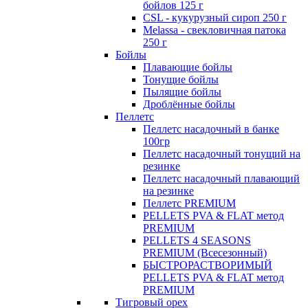
бойлов 125 г
CSL - кукурузный сироп 250 г
Melassa - свекловичная патока
250 г
Бойлы
Плавающие бойлы
Тонущие бойлы
Пылящие бойлы
Дроблённые бойлы
Пеллетс
Пеллетс насадочный в банке
100гр
Пеллетс насадочный тонущий на
резинке
Пеллетс насадочный плавающий
на резинке
Пеллетс PREMIUM
PELLETS PVA & FLAT метод
PREMIUM
PELLETS 4 SEASONS
PREMIUM (Всесезонный)
БЫСТРОРАСТВОРИМЫЙ
PELLETS PVA & FLAT метод
PREMIUM
Тигровый орех