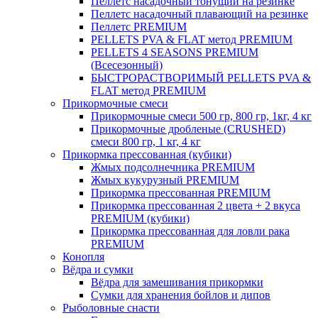
Пеллетс насадочный тонущий на резинке
Пеллетс насадочный плавающий на резинке
Пеллетс PREMIUM
PELLETS PVA & FLAT метод PREMIUM
PELLETS 4 SEASONS PREMIUM
(Всесезонный)
БЫСТРОРАСТВОРИМЫЙ PELLETS PVA &
FLAT метод PREMIUM
Прикормочные смеси
Прикормочные смеси 500 гр, 800 гр, 1кг, 4 кг
Прикормочные дробленые (CRUSHED)
смеси 800 гр, 1 кг, 4 кг
Прикормка прессованная (кубики)
Жмых подсолнечника PREMIUM
Жмых кукурузный PREMIUM
Прикормка прессованная PREMIUM
Прикормка прессованная 2 цвета + 2 вкуса
PREMIUM (кубики)
Прикормка прессованная для ловли рака
PREMIUM
Конопля
Вёдра и сумки
Вёдра для замешивания прикормки
Сумки для хранения бойлов и дипов
Рыболовные снасти