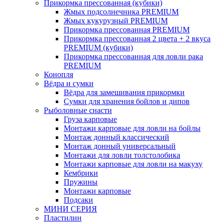
Прикормка прессованная (кубики)
Жмых подсолнечника PREMIUM
Жмых кукурузный PREMIUM
Прикормка прессованная PREMIUM
Прикормка прессованная 2 цвета + 2 вкуса
PREMIUM (кубики)
Прикормка прессованная для ловли рака
PREMIUM
Конопля
Вёдра и сумки
Вёдра для замешивания прикормки
Сумки для хранения бойлов и дипов
Рыболовные снасти
Груза карповые
Монтажи карповые для ловли на бойлы
Монтаж донный классический
Монтаж донный универсальный
Монтажи для ловли толстолобика
Монтажи карповые для ловли на макуху
Кембрики
Пружины
Монтажи карповые
Подсаки
МИНИ СЕРИЯ
Пластилин