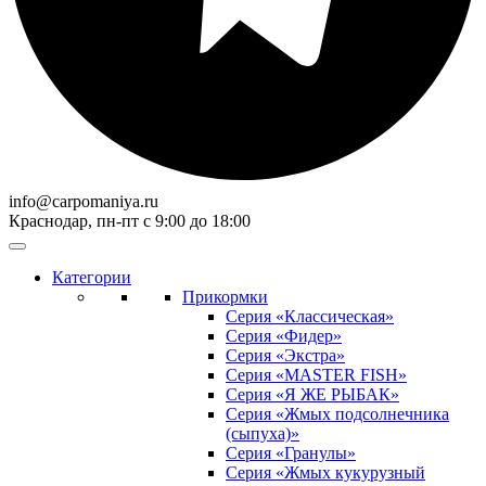
info@carpomaniya.ru
Краснодар, пн-пт с 9:00 до 18:00
Категории
Прикормки
Серия «Классическая»
Серия «Фидер»
Серия «Экстра»
Серия «MASTER FISH»
Серия «Я ЖЕ РЫБАК»
Серия «Жмых подсолнечника
(сыпуха)»
Cерия «Гранулы»
Серия «Жмых кукурузный