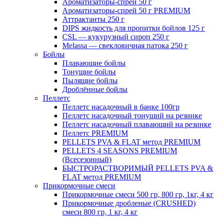
Ароматизаторы-спрей 50 г
Ароматизаторы-спрей 50 г PREMIUM
Аттрактанты 250 г
DIPS жидкость для пропитки бойлов 125 г
CSL — кукурузный сироп 250 г
Melassa — свекловичная патока 250 г
Бойлы
Плавающие бойлы
Тонущие бойлы
Пылящие бойлы
Дроблённые бойлы
Пеллетс
Пеллетс насадочный в банке 100гр
Пеллетс насадочный тонущий на резинке
Пеллетс насадочный плавающий на резинке
Пеллетс PREMIUM
PELLETS PVA & FLAT метод PREMIUM
PELLETS 4 SEASONS PREMIUM
(Всесезонный)
БЫСТРОРАСТВОРИМЫЙ PELLETS PVA &
FLAT метод PREMIUM
Прикормочные смеси
Прикормочные смеси 500 гр, 800 гр, 1кг, 4 кг
Прикормочные дробленые (CRUSHED)
смеси 800 гр, 1 кг, 4 кг