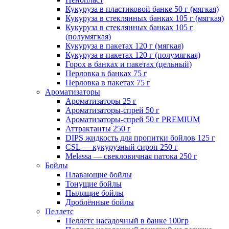
Кукуруза в пластиковой банке 50 г (мягкая)
Кукуруза в стеклянных банках 105 г (мягкая)
Кукуруза в стеклянных банках 105 г
(полумягкая)
Кукуруза в пакетах 120 г (мягкая)
Кукуруза в пакетах 120 г (полумягкая)
Горох в банках и пакетах (цельный)
Перловка в банках 75 г
Перловка в пакетах 75 г
Ароматизаторы
Ароматизаторы 25 г
Ароматизаторы-спрей 50 г
Ароматизаторы-спрей 50 г PREMIUM
Аттрактанты 250 г
DIPS жидкость для пропитки бойлов 125 г
CSL — кукурузный сироп 250 г
Melassa — свекловичная патока 250 г
Бойлы
Плавающие бойлы
Тонущие бойлы
Пылящие бойлы
Дроблённые бойлы
Пеллетс
Пеллетс насадочный в банке 100гр