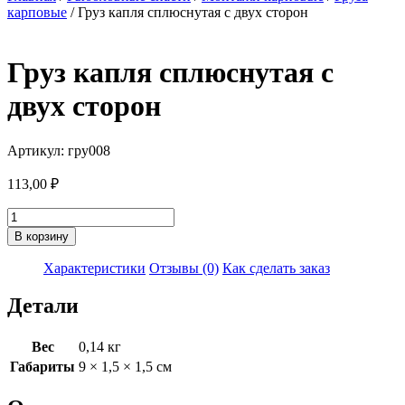
карповые
/ Груз капля сплюснутая с двух сторон
Груз капля сплюснутая с
двух сторон
Артикул: гру008
113,00
₽
Количество
товара
В корзину
Груз
капля
Характеристики
Отзывы (0)
Как сделать заказ
сплюснутая
с
Детали
двух
сторон
Вес
0,14 кг
Габариты
9 × 1,5 × 1,5 см