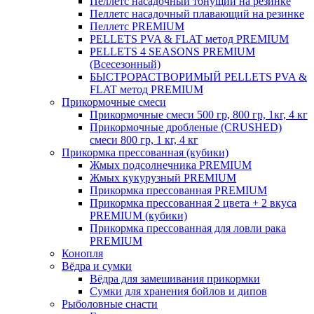
Пеллетс насадочный тонущий на резинке
Пеллетс насадочный плавающий на резинке
Пеллетс PREMIUM
PELLETS PVA & FLAT метод PREMIUM
PELLETS 4 SEASONS PREMIUM
(Всесезонный)
БЫСТРОРАСТВОРИМЫЙ PELLETS PVA &
FLAT метод PREMIUM
Прикормочные смеси
Прикормочные смеси 500 гр, 800 гр, 1кг, 4 кг
Прикормочные дробленые (CRUSHED)
смеси 800 гр, 1 кг, 4 кг
Прикормка прессованная (кубики)
Жмых подсолнечника PREMIUM
Жмых кукурузный PREMIUM
Прикормка прессованная PREMIUM
Прикормка прессованная 2 цвета + 2 вкуса
PREMIUM (кубики)
Прикормка прессованная для ловли рака
PREMIUM
Конопля
Вёдра и сумки
Вёдра для замешивания прикормки
Сумки для хранения бойлов и дипов
Рыболовные снасти