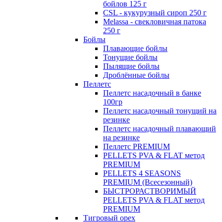
бойлов 125 г
CSL - кукурузный сироп 250 г
Melassa - свекловичная патока
250 г
Бойлы
Плавающие бойлы
Тонущие бойлы
Пылящие бойлы
Дроблённые бойлы
Пеллетс
Пеллетс насадочный в банке
100гр
Пеллетс насадочный тонущий на
резинке
Пеллетс насадочный плавающий
на резинке
Пеллетс PREMIUM
PELLETS PVA & FLAT метод
PREMIUM
PELLETS 4 SEASONS
PREMIUM (Всесезонный)
БЫСТРОРАСТВОРИМЫЙ
PELLETS PVA & FLAT метод
PREMIUM
Тигровый орех