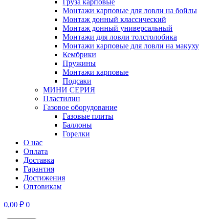
Груза карповые
Монтажи карповые для ловли на бойлы
Монтаж донный классический
Монтаж донный универсальный
Монтажи для ловли толстолобика
Монтажи карповые для ловли на макуху
Кембрики
Пружины
Монтажи карповые
Подсаки
МИНИ СЕРИЯ
Пластилин
Газовое оборудование
Газовые плиты
Баллоны
Горелки
О нас
Оплата
Доставка
Гарантия
Достижения
Оптовикам
0,00
₽
0