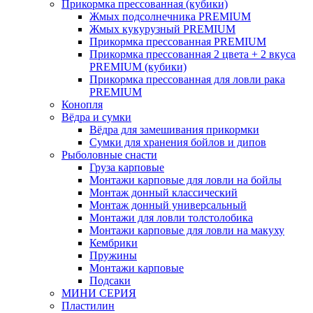
Прикормка прессованная (кубики)
Жмых подсолнечника PREMIUM
Жмых кукурузный PREMIUM
Прикормка прессованная PREMIUM
Прикормка прессованная 2 цвета + 2 вкуса
PREMIUM (кубики)
Прикормка прессованная для ловли рака
PREMIUM
Конопля
Вёдра и сумки
Вёдра для замешивания прикормки
Сумки для хранения бойлов и дипов
Рыболовные снасти
Груза карповые
Монтажи карповые для ловли на бойлы
Монтаж донный классический
Монтаж донный универсальный
Монтажи для ловли толстолобика
Монтажи карповые для ловли на макуху
Кембрики
Пружины
Монтажи карповые
Подсаки
МИНИ СЕРИЯ
Пластилин