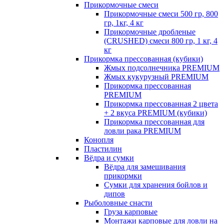
Прикормочные смеси
Прикормочные смеси 500 гр, 800
гр, 1кг, 4 кг
Прикормочные дробленые
(CRUSHED) смеси 800 гр, 1 кг, 4
кг
Прикормка прессованная (кубики)
Жмых подсолнечника PREMIUM
Жмых кукурузный PREMIUM
Прикормка прессованная
PREMIUM
Прикормка прессованная 2 цвета
+ 2 вкуса PREMIUM (кубики)
Прикормка прессованная для
ловли рака PREMIUM
Конопля
Пластилин
Вёдра и сумки
Вёдра для замешивания
прикормки
Сумки для хранения бойлов и
дипов
Рыболовные снасти
Груза карповые
Монтажи карповые для ловли на