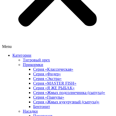
Menu
Категории
Тигровый орех
Прикормки
Серия «Классическая»
Серия «Фидер»
Серия «Экстра»
Серия «MASTER FISH»
Серия «Я ЖЕ РЫБАК»
Серия «Жмых подсолнечника (сыпуха)»
Cерия «Гранулы»
Серия «Жмых кукурузный (сыпуха)»
Бентонит
Насадки
Пенопласт