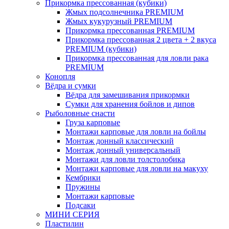
Прикормка прессованная (кубики)
Жмых подсолнечника PREMIUM
Жмых кукурузный PREMIUM
Прикормка прессованная PREMIUM
Прикормка прессованная 2 цвета + 2 вкуса
PREMIUM (кубики)
Прикормка прессованная для ловли рака
PREMIUM
Конопля
Вёдра и сумки
Вёдра для замешивания прикормки
Сумки для хранения бойлов и дипов
Рыболовные снасти
Груза карповые
Монтажи карповые для ловли на бойлы
Монтаж донный классический
Монтаж донный универсальный
Монтажи для ловли толстолобика
Монтажи карповые для ловли на макуху
Кембрики
Пружины
Монтажи карповые
Подсаки
МИНИ СЕРИЯ
Пластилин