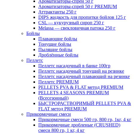
Ароматизаторы-спрей 50 г
Ароматизаторы-спрей 50 г PREMIUM
Аттрактанты 250 г
DIPS жидкость для пропитки бойлов 125 г
CSL — кукурузный сироп 250 г
Melassa — свекловичная патока 250 г
Бойлы
Плавающие бойлы
Тонущие бойлы
Пылящие бойлы
Дроблённые бойлы
Пеллетс
Пеллетс насадочный в банке 100гр
Пеллетс насадочный тонущий на резинке
Пеллетс насадочный плавающий на резинке
Пеллетс PREMIUM
PELLETS PVA & FLAT метод PREMIUM
PELLETS 4 SEASONS PREMIUM
(Всесезонный)
БЫСТРОРАСТВОРИМЫЙ PELLETS PVA &
FLAT метод PREMIUM
Прикормочные смеси
Прикормочные смеси 500 гр, 800 гр, 1кг, 4 кг
Прикормочные дробленые (CRUSHED)
смеси 800 гр, 1 кг, 4 кг