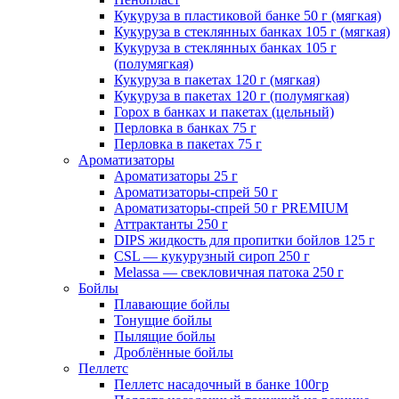
Кукуруза в пластиковой банке 50 г (мягкая)
Кукуруза в стеклянных банках 105 г (мягкая)
Кукуруза в стеклянных банках 105 г
(полумягкая)
Кукуруза в пакетах 120 г (мягкая)
Кукуруза в пакетах 120 г (полумягкая)
Горох в банках и пакетах (цельный)
Перловка в банках 75 г
Перловка в пакетах 75 г
Ароматизаторы
Ароматизаторы 25 г
Ароматизаторы-спрей 50 г
Ароматизаторы-спрей 50 г PREMIUM
Аттрактанты 250 г
DIPS жидкость для пропитки бойлов 125 г
CSL — кукурузный сироп 250 г
Melassa — свекловичная патока 250 г
Бойлы
Плавающие бойлы
Тонущие бойлы
Пылящие бойлы
Дроблённые бойлы
Пеллетс
Пеллетс насадочный в банке 100гр