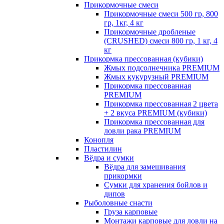
Прикормочные смеси
Прикормочные смеси 500 гр, 800
гр, 1кг, 4 кг
Прикормочные дробленые
(CRUSHED) смеси 800 гр, 1 кг, 4
кг
Прикормка прессованная (кубики)
Жмых подсолнечника PREMIUM
Жмых кукурузный PREMIUM
Прикормка прессованная
PREMIUM
Прикормка прессованная 2 цвета
+ 2 вкуса PREMIUM (кубики)
Прикормка прессованная для
ловли рака PREMIUM
Конопля
Пластилин
Вёдра и сумки
Вёдра для замешивания
прикормки
Сумки для хранения бойлов и
дипов
Рыболовные снасти
Груза карповые
Монтажи карповые для ловли на