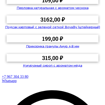
109,00
₽
Перловка натуральная с ароматом чеснока
3162,00
₽
Подсак карповый с зеленой сеткой BoyaBy (штейкерный)
199,00
₽
Прикормка гранулы Амур 4,8 мм
315,00
₽
Кукурузный сироп с ароматом мёда
+7 967 304 33 80
Whatsapp