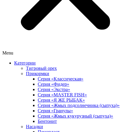
Menu
Категории
Тигровый орех
Прикормки
Серия «Классическая»
Серия «Фидер»
Серия «Экстра»
Серия «MASTER FISH»
Серия «Я ЖЕ РЫБАК»
Серия «Жмых подсолнечника (сыпуха)»
Cерия «Гранулы»
Серия «Жмых кукурузный (сыпуха)»
Бентонит
Насадки
Пенопласт