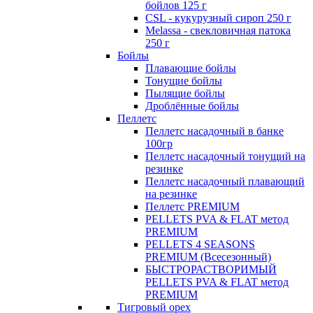
бойлов 125 г
CSL - кукурузный сироп 250 г
Melassa - свекловичная патока
250 г
Бойлы
Плавающие бойлы
Тонущие бойлы
Пылящие бойлы
Дроблённые бойлы
Пеллетс
Пеллетс насадочный в банке
100гр
Пеллетс насадочный тонущий на
резинке
Пеллетс насадочный плавающий
на резинке
Пеллетс PREMIUM
PELLETS PVA & FLAT метод
PREMIUM
PELLETS 4 SEASONS
PREMIUM (Всесезонный)
БЫСТРОРАСТВОРИМЫЙ
PELLETS PVA & FLAT метод
PREMIUM
Тигровый орех