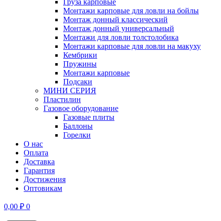
Груза карповые
Монтажи карповые для ловли на бойлы
Монтаж донный классический
Монтаж донный универсальный
Монтажи для ловли толстолобика
Монтажи карповые для ловли на макуху
Кембрики
Пружины
Монтажи карповые
Подсаки
МИНИ СЕРИЯ
Пластилин
Газовое оборудование
Газовые плиты
Баллоны
Горелки
О нас
Оплата
Доставка
Гарантия
Достижения
Оптовикам
0,00
₽
0