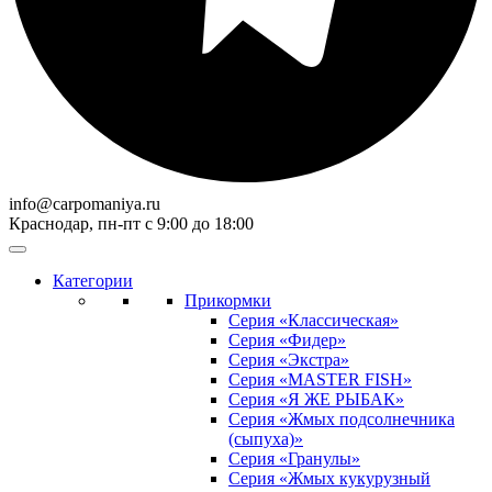
info@carpomaniya.ru
Краснодар, пн-пт с 9:00 до 18:00
Категории
Прикормки
Серия «Классическая»
Серия «Фидер»
Серия «Экстра»
Серия «MASTER FISH»
Серия «Я ЖЕ РЫБАК»
Серия «Жмых подсолнечника
(сыпуха)»
Cерия «Гранулы»
Серия «Жмых кукурузный