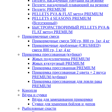
Пеллетс насадочный тонущий на резинке
Пеллетс насадочный плавающий на резинке
Пеллетс PREMIUM
PELLETS PVA & FLAT метод PREMIUM
PELLETS 4 SEASONS PREMIUM
(Всесезонный)
БЫСТРОРАСТВОРИМЫЙ PELLETS PVA &
FLAT метод PREMIUM
Прикормочные смеси
Прикормочные смеси 500 гр, 800 гр, 1кг, 4 кг
Прикормочные дробленые (CRUSHED)
смеси 800 гр, 1 кг, 4 кг
Прикормка прессованная (кубики)
Жмых подсолнечника PREMIUM
Жмых кукурузный PREMIUM
Прикормка прессованная PREMIUM
Прикормка прессованная 2 цвета + 2 вкуса
PREMIUM (кубики)
Прикормка прессованная для ловли рака
PREMIUM
Конопля
Вёдра и сумки
Вёдра для замешивания прикормки
Сумки для хранения бойлов и дипов
Рыболовные снасти