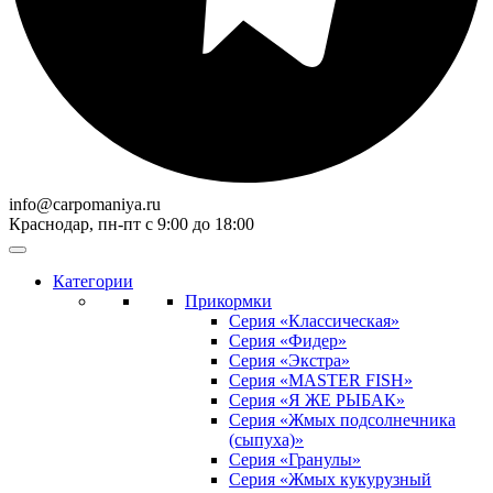
info@carpomaniya.ru
Краснодар, пн-пт с 9:00 до 18:00
Категории
Прикормки
Серия «Классическая»
Серия «Фидер»
Серия «Экстра»
Серия «MASTER FISH»
Серия «Я ЖЕ РЫБАК»
Серия «Жмых подсолнечника
(сыпуха)»
Cерия «Гранулы»
Серия «Жмых кукурузный