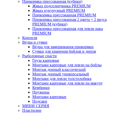
Прикормка прессованная (кубики)
Жмых подсолнечника PREMIUM
Жмых кукурузный PREMIUM
Прикормка прессованная PREMIUM
Прикормка прессованная 2 цвета + 2 вкуса
PREMIUM (кубики)
Прикормка прессованная для ловли рака
PREMIUM
Конопля
Вёдра и сумки
Вёдра для замешивания прикормки
Сумки для хранения бойлов и дипов
Рыболовные снасти
Груза карповые
Монтажи карповые для ловли на бойлы
Монтаж донный классический
Монтаж донный универсальный
Монтажи для ловли толстолобика
Монтажи карповые для ловли на макуху
Кембрики
Пружины
Монтажи карповые
Подсаки
МИНИ СЕРИЯ
Пластилин