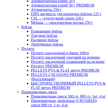
Ароматизаторы-спрей 50 г
Ароматизаторы-спрей 50 г PREMIUM
Аттрактанты 250 г
DIPS жидкость для пропитки бойлов 125 г
CSL — кукурузный сироп 250 г
Melassa — свекловичная патока 250 г
Бойлы
Плавающие бойлы
Тонущие бойлы
Пылящие бойлы
Дроблённые бойлы
Пеллетс
Пеллетс насадочный в банке 100гр
Пеллетс насадочный тонущий на резинке
Пеллетс насадочный плавающий на резинке
Пеллетс PREMIUM
PELLETS PVA & FLAT метод PREMIUM
PELLETS 4 SEASONS PREMIUM
(Всесезонный)
БЫСТРОРАСТВОРИМЫЙ PELLETS PVA &
FLAT метод PREMIUM
Прикормочные смеси
Прикормочные смеси 500 гр, 800 гр, 1кг, 4 кг
Прикормочные дробленые (CRUSHED)
смеси 800 гр, 1 кг, 4 кг