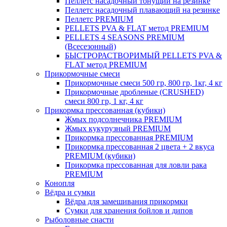
Пеллетс насадочный тонущий на резинке
Пеллетс насадочный плавающий на резинке
Пеллетс PREMIUM
PELLETS PVA & FLAT метод PREMIUM
PELLETS 4 SEASONS PREMIUM
(Всесезонный)
БЫСТРОРАСТВОРИМЫЙ PELLETS PVA &
FLAT метод PREMIUM
Прикормочные смеси
Прикормочные смеси 500 гр, 800 гр, 1кг, 4 кг
Прикормочные дробленые (CRUSHED)
смеси 800 гр, 1 кг, 4 кг
Прикормка прессованная (кубики)
Жмых подсолнечника PREMIUM
Жмых кукурузный PREMIUM
Прикормка прессованная PREMIUM
Прикормка прессованная 2 цвета + 2 вкуса
PREMIUM (кубики)
Прикормка прессованная для ловли рака
PREMIUM
Конопля
Вёдра и сумки
Вёдра для замешивания прикормки
Сумки для хранения бойлов и дипов
Рыболовные снасти