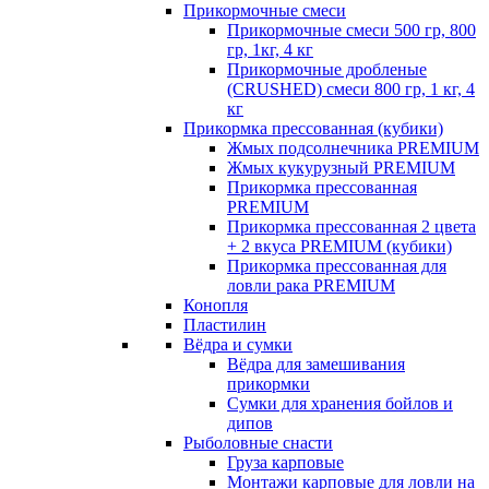
Прикормочные смеси
Прикормочные смеси 500 гр, 800
гр, 1кг, 4 кг
Прикормочные дробленые
(CRUSHED) смеси 800 гр, 1 кг, 4
кг
Прикормка прессованная (кубики)
Жмых подсолнечника PREMIUM
Жмых кукурузный PREMIUM
Прикормка прессованная
PREMIUM
Прикормка прессованная 2 цвета
+ 2 вкуса PREMIUM (кубики)
Прикормка прессованная для
ловли рака PREMIUM
Конопля
Пластилин
Вёдра и сумки
Вёдра для замешивания
прикормки
Сумки для хранения бойлов и
дипов
Рыболовные снасти
Груза карповые
Монтажи карповые для ловли на