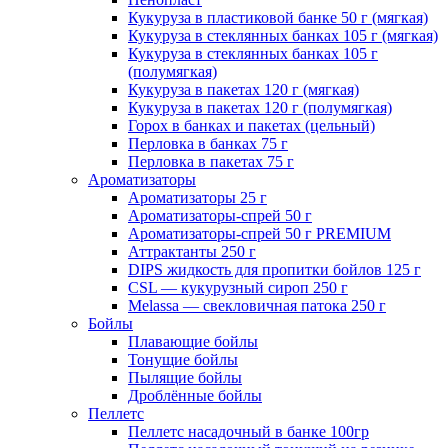
Кукуруза в пластиковой банке 50 г (мягкая)
Кукуруза в стеклянных банках 105 г (мягкая)
Кукуруза в стеклянных банках 105 г
(полумягкая)
Кукуруза в пакетах 120 г (мягкая)
Кукуруза в пакетах 120 г (полумягкая)
Горох в банках и пакетах (цельный)
Перловка в банках 75 г
Перловка в пакетах 75 г
Ароматизаторы
Ароматизаторы 25 г
Ароматизаторы-спрей 50 г
Ароматизаторы-спрей 50 г PREMIUM
Аттрактанты 250 г
DIPS жидкость для пропитки бойлов 125 г
CSL — кукурузный сироп 250 г
Melassa — свекловичная патока 250 г
Бойлы
Плавающие бойлы
Тонущие бойлы
Пылящие бойлы
Дроблённые бойлы
Пеллетс
Пеллетс насадочный в банке 100гр