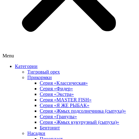
Menu
Категории
Тигровый орех
Прикормки
Серия «Классическая»
Серия «Фидер»
Серия «Экстра»
Серия «MASTER FISH»
Серия «Я ЖЕ РЫБАК»
Серия «Жмых подсолнечника (сыпуха)»
Cерия «Гранулы»
Серия «Жмых кукурузный (сыпуха)»
Бентонит
Насадки
Пенопласт