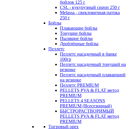
бойлов 125 г
CSL - кукурузный сироп 250 г
Melassa - свекловичная патока
250 г
Бойлы
Плавающие бойлы
Тонущие бойлы
Пылящие бойлы
Дроблённые бойлы
Пеллетс
Пеллетс насадочный в банке
100гр
Пеллетс насадочный тонущий на
резинке
Пеллетс насадочный плавающий
на резинке
Пеллетс PREMIUM
PELLETS PVA & FLAT метод
PREMIUM
PELLETS 4 SEASONS
PREMIUM (Всесезонный)
БЫСТРОРАСТВОРИМЫЙ
PELLETS PVA & FLAT метод
PREMIUM
Тигровый орех