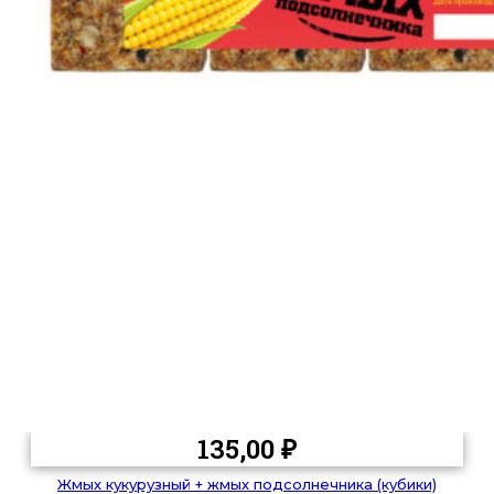
135,00
₽
Жмых кукурузный + жмых подсолнечника (кубики)