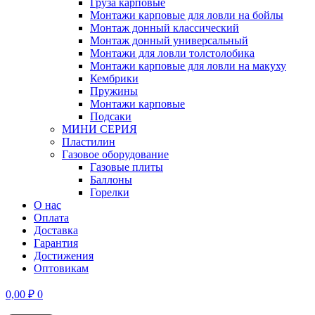
Груза карповые
Монтажи карповые для ловли на бойлы
Монтаж донный классический
Монтаж донный универсальный
Монтажи для ловли толстолобика
Монтажи карповые для ловли на макуху
Кембрики
Пружины
Монтажи карповые
Подсаки
МИНИ СЕРИЯ
Пластилин
Газовое оборудование
Газовые плиты
Баллоны
Горелки
О нас
Оплата
Доставка
Гарантия
Достижения
Оптовикам
0,00
₽
0